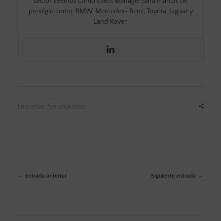
sector Eventos como Event Manager para marcas de
prestigio como: BMW, Mercedes- Benz, Toyota, Jaguar y
Land Rover.
Etiquetas: Sin etiquetas
Entrada anterior
Siguiente entrada