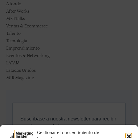
A fondo
After Works
MKTTalks
Ventas & Ecommerce
Talento
Tecnología
Emprendimiento
Eventos & Networking
LATAM
Estados Unidos
MIR Magazine
Gestionar el consentimiento de