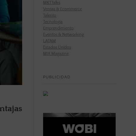
MKTTalks
Ventas & Ecommerce
Talento
Tecnología
Emprendimiento
Eventos & Networking
LATAM
Estados Unidos
MIR Magazine
PUBLICIDAD
ntajas