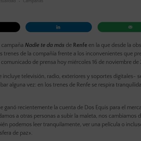
tualidad
Campañas
va campaña
Nadie te da más
de
Renfe
en la que desde la ob
los trenes de la compañía frente a los inconvenientes que p
n comunicado de prensa hoy miércoles 16 de noviembre de 
ncluye televisión, radio, exteriores y soportes digitales- s
alguna vez: en los trenes de Renfe se respira tranquilida
e ganó recientemente la cuenta de Dos Equis para el merc
damos a otras personas a subir la maleta, nos cambiamos d
n podemos leer tranquilamente, ver una película o inclus
sfera de paz».