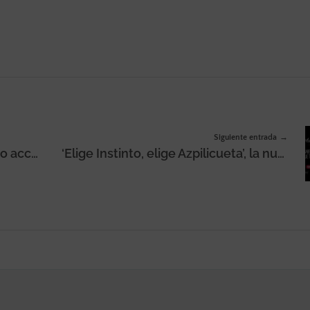
Siguiente entrada
El 63% de las pymes ha retrasado acciones climáticas «por falta de competencia y conocimientos», según un informe de Meta
‘Elige Instinto, elige Azpilicueta’, la nueva campaña de Azpilicueta