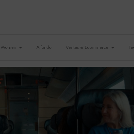
&Women
A fondo
Ventas & Ecommerce
Te