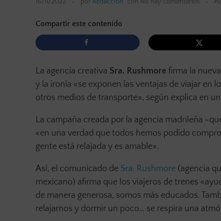
16/11/2022
por
Redacción
con
No hay comentarios
Ac
Compartir este contenido
La agencia creativa
Sra. Rushmore
firma la nue
y la ironía «se exponen las ventajas de viajar en 
otros medios de transporte», según explica en u
La campaña creada por la agencia madrileña -que i
«en una verdad que todos hemos podido comprobar 
gente está relajada y es amable».
Así, el comunicado de
Sra. Rushmore
(agencia qu
mexicano) afirma que los viajeros de trenes «ayu
de manera generosa, somos más educados. Tambié
relajarnos y dormir un poco… se respira una atmó