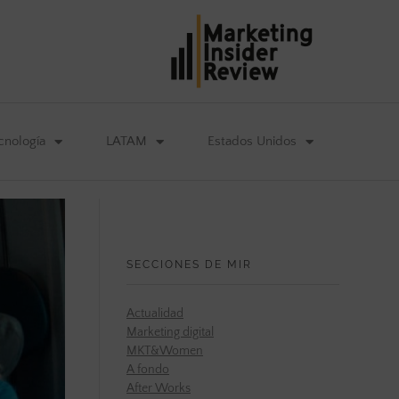
cnología
LATAM
Estados Unidos
SECCIONES DE MIR
Actualidad
Marketing digital
MKT&Women
A fondo
After Works