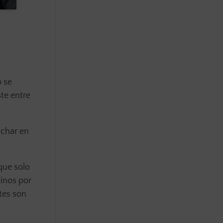
o se
te entre
uchar en
que solo
tinos por
tes son