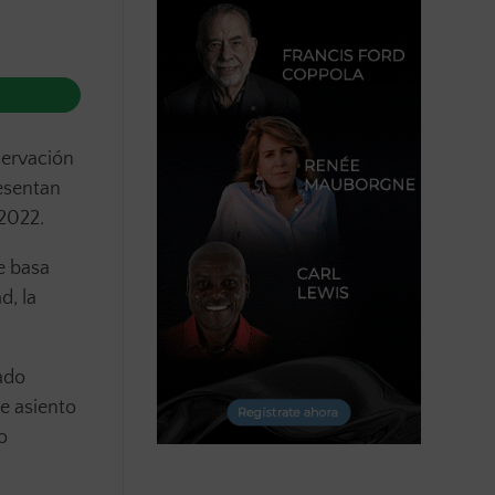
servación
resentan
2022.
e basa
d, la
ado
e asiento
o