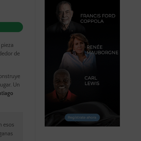
 pieza
ededor de
construye
ugar. Un
ntiago
n esos
 ganas