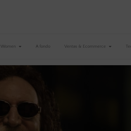
&Women
A fondo
Ventas & Ecommerce
Te