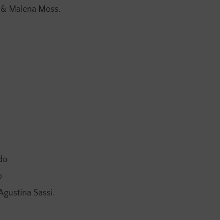
o & Malena Moss.
do
o
Agustina Sassi.