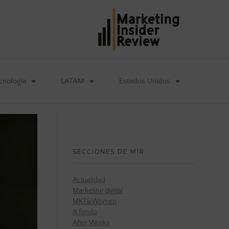
cnología
LATAM
Estados Unidos
SECCIONES DE MIR
Actualidad
Marketing digital
MKT&Women
A fondo
After Works