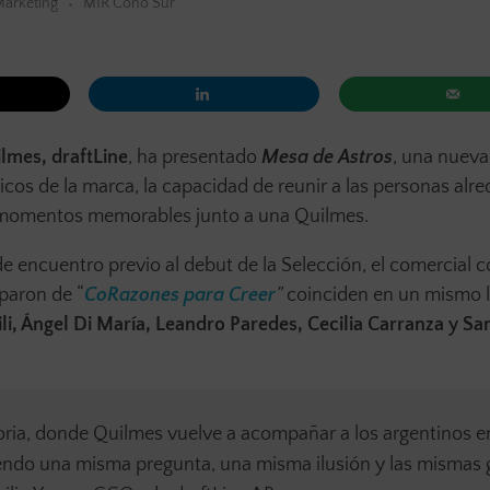
arketing
MIR Cono Sur
lmes, draftLine
, ha presentado
Mesa de Astros
, una nueva
ricos de la marca, la capacidad de reunir a las personas alr
y momentos memorables junto a una Quilmes.
 encuentro previo al debut de la Selección, el comercial 
iparon de “
CoRazones para Creer
”
coinciden en un mismo l
i, Ángel Di María, Leandro Paredes, Cecilia Carranza y Sa
toria, donde Quilmes vuelve a acompañar a los argentinos e
endo una misma pregunta, una misma ilusión y las mismas