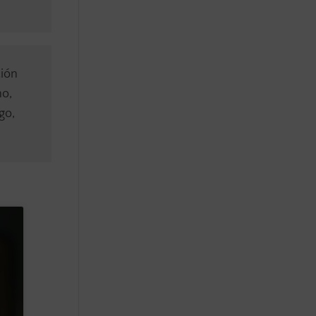
ción
no,
go,