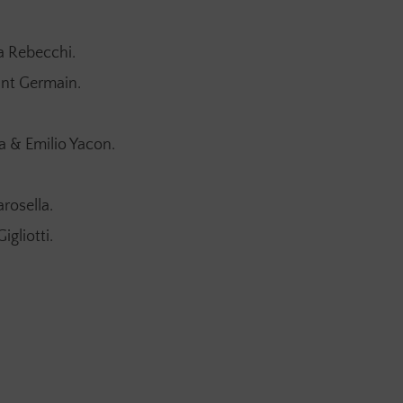
a Rebecchi.
nt Germain.
da & Emilio Yacon.
rosella.
gliotti.