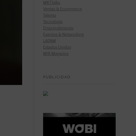
MKTTalks
Ventas & Ecommerce
Talento
Tecnología
Emprendimiento
Eventos & Networking
LATAM
Estados Unidos
MIR Magazine
PUBLICIDAD