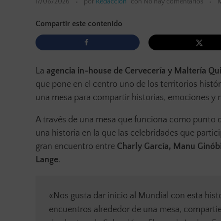
17/06/2026
por
Redacción
con
No hay comentarios
M
Compartir este contenido
La
agencia in-house de Cervecería y Maltería Qui
que pone en el centro uno de los territorios histó
una mesa para compartir historias, emociones 
A través de una mesa que funciona como punto de
una historia en la que las celebridades que partic
gran encuentro entre
Charly García, Manu Ginóbil
Lange
.
«Nos gusta dar inicio al Mundial con esta his
encuentros alrededor de una mesa, comparti