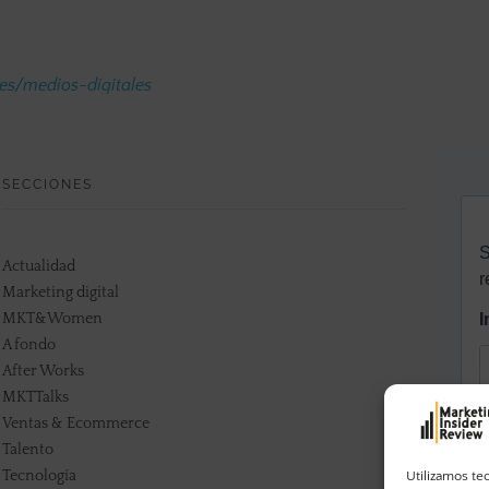
.es/medios-digitales
SECCIONES
Actualidad
Marketing digital
MKT&Women
A fondo
After Works
MKTTalks
Ventas & Ecommerce
Talento
Tecnología
Utilizamos te