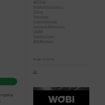
MKTTalks
Ventas & Ecommerce
Talento
Tecnología
Emprendimiento
Eventos & Networking
LATAM
Estados Unidos
MIR Magazine
PUBLICIDAD
 campaña
s