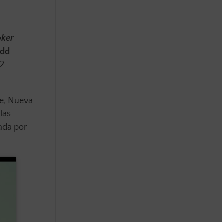
oker
odd
92
ge, Nueva
las
zada por