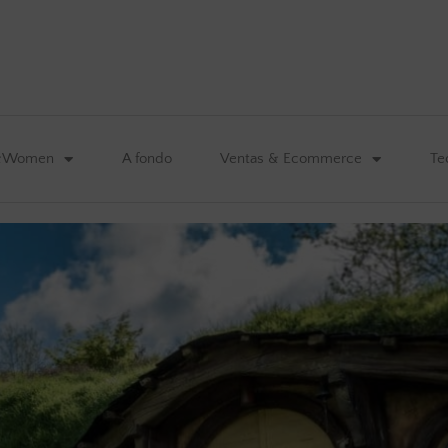
&Women
A fondo
Ventas & Ecommerce
Te