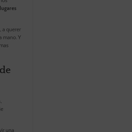
inos
 lugares
, a querer
la mano. Y
imas
 de
,
ie
vir una