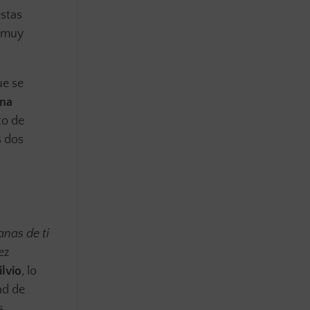
estas
s muy
ue se
una
to de
s dos
nas de ti
ez
lvio
, lo
ad de
s