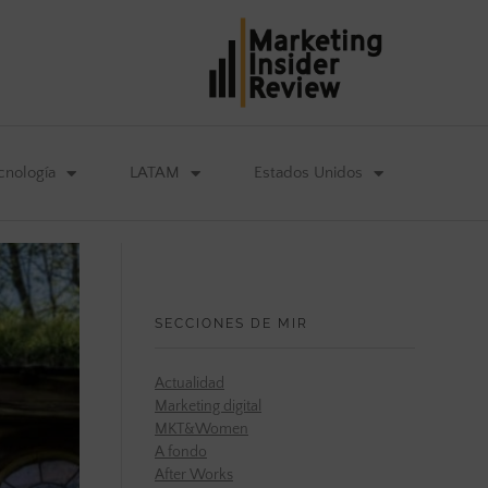
cnología
LATAM
Estados Unidos
SECCIONES DE MIR
Actualidad
Marketing digital
MKT&Women
A fondo
After Works