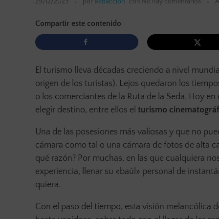
29/12/2023
por
Redacción
con
No hay comentarios
A
Compartir este contenido
El turismo lleva décadas creciendo a nivel mundial
origen de los turistas). Lejos quedaron los tiemp
o los comerciantes de la Ruta de la Seda. Hoy en 
elegir destino, entre ellos el
turismo cinematográf
Una de las posesiones más valiosas y que no puede
cámara como tal o una cámara de fotos de alta cal
qué razón? Por muchas, en las que cualquiera nos
experiencia, llenar su «baúl» personal de instan
quiera.
Con el paso del tiempo, esta visión melancólica d