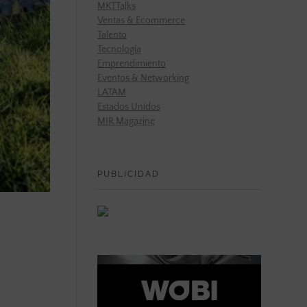
MKTTalks
Ventas & Ecommerce
Talento
Tecnología
Emprendimiento
Eventos & Networking
LATAM
Estados Unidos
MIR Magazine
PUBLICIDAD