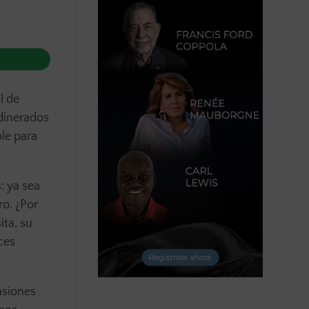
l de
adinerados
ole para
: ya sea
ro. ¿Por
ita, su
ces
asiones