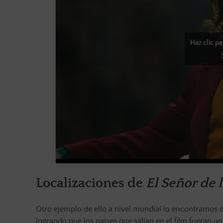
Haz clic p
Localizaciones de
El Señor de l
Otro ejemplo de ello a nivel mundial lo encontramos en
logrando que los países que salían en el film fueran un