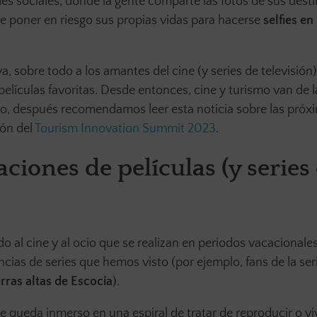
des sociales, donde la gente comparte las fotos de sus dest
 de poner en riesgo sus propias vidas para hacerse
selfies en
va, sobre todo a los amantes del cine (y series de televisión)
películas favoritas. Desde entonces, cine y turismo van de 
co, después recomendamos leer esta noticia sobre las próx
ión del
Tourism Innovation Summit 2023
.
aciones de películas (y series
do al cine y al ocio que se realizan en periodos vacacionales
ias de series que hemos visto (por ejemplo, fans de la ser
erras altas de Escocia
).
 se queda inmerso en una espiral de tratar de reproducir o vi