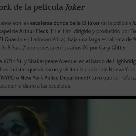
ork de la película
Joker
 años son las
escaleras donde baila El Joker
en la película
J
papel de
Arthur Fleck
. En el film, dirigido y producido por
T
El Guasón
en Latinoamérica), baja una larga escalinata de 
Roll Part 2
’, compuesta en los años 70 por
Gary Glitter
.
 la 167th St. y Shakespeare Avenue, en el barrio de Highbrid
os turistas que visitaron y visitan la ciudad de Nueva York 
(
NYPD o New York Police Department
) tuvo que ser refor
cudían a diario a las escaleras.