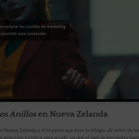
ara aceptar las cookies de márketing
y permitir este contenido
os Anillos
en Nueva Zelanda
 Nueva Zelanda y el impacto que tuvo la trilogía «El señor de los
a atracción turística para acudir, ya que el país se encuentra bast