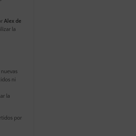
or
Alex de
izar la
r nuevas
idos ni
ar la
rtidos por