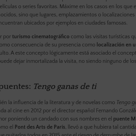
películas o series favoritas. Máxime en los casos en los que 
ocidos, sino que lugares, emplazamientos o localizacione
encuentran ubicados por ejemplos en ciudades famosas.
ir por
turismo cinematográfico
como las visitas turísticas q
o como consecuencia de su presencia como
localización en 
ulto. A este concepto lógicamente está asociado el concep
 puede dejar inmortalizada la visita, no siendo ninguno de lo
 puentes:
Tengo ganas de ti
 la influencia de la literatura y de novelas como
Tengo ga
ada al cine en 2012 por el director español Fernando Gonzál
 amor poniendo un candado con sus nombres en el
puente Mi
omo el
Pont des Arts de París
, llevó a que hubiera tal cantid
e quitarlos todos en 2015 ante el riesgo de derrumbe de la