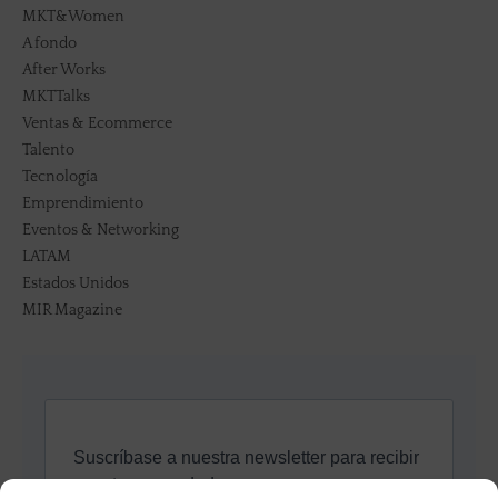
MKT&Women
A fondo
After Works
MKTTalks
Ventas & Ecommerce
Talento
Tecnología
Emprendimiento
Eventos & Networking
LATAM
Estados Unidos
MIR Magazine