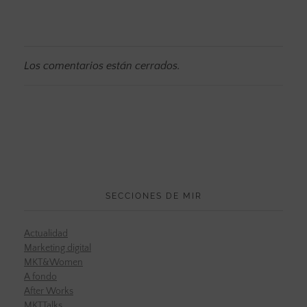
Los comentarios están cerrados.
SECCIONES DE MIR
Actualidad
Marketing digital
MKT&Women
A fondo
After Works
MKTTalks