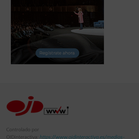
Controlado por
OJDinteractiva:
https://www.ojdinteractiva.es/medios-