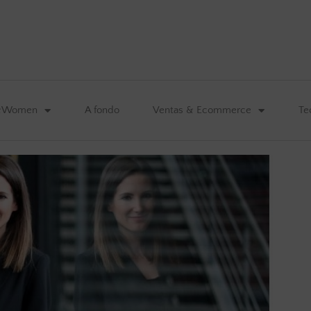
&Women
A fondo
Ventas & Ecommerce
Te