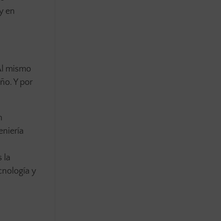
y en
 Al mismo
ño. Y por
n
eniería
 la
cnología y