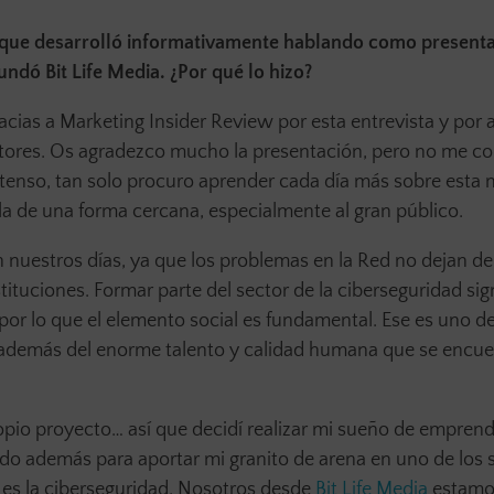
 que desarrolló informativamente hablando como present
ndó Bit Life Media. ¿Por qué lo hizo?
acias a Marketing Insider Review por esta entrevista y por a
ctores. Os agradezco mucho la presentación, pero no me c
xtenso, tan solo procuro aprender cada día más sobre esta 
a de una forma cercana, especialmente al gran público.
nuestros días, ya que los problemas en la Red no dejan de 
ituciones. Formar parte del sector de la ciberseguridad sign
por lo que el elemento social es fundamental. Ese es uno de
, además del enorme talento y calidad humana que se encue
pio proyecto… así que decidí realizar mi sueño de empren
o además para aportar mi granito de arena en uno de los 
 es la ciberseguridad. Nosotros desde
Bit Life Media
estamo