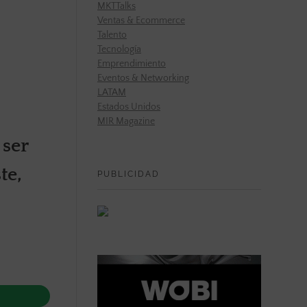
MKTTalks
Ventas & Ecommerce
Talento
Tecnología
Emprendimiento
Eventos & Networking
LATAM
Estados Unidos
MIR Magazine
 ser
te,
PUBLICIDAD