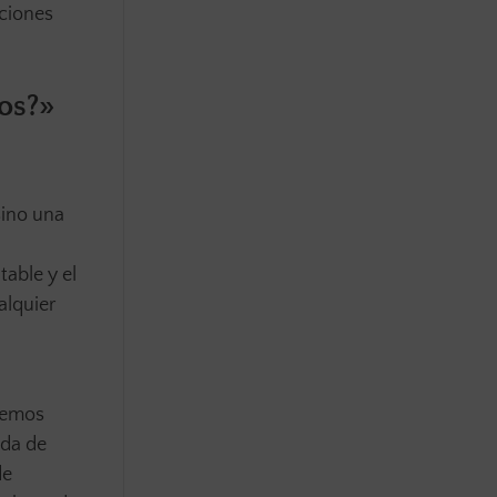
aciones
os?»
sino una
table y el
alquier
hemos
ada de
de