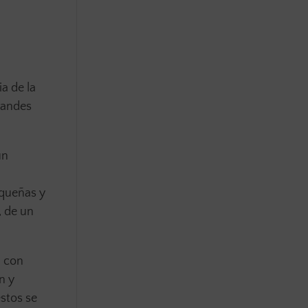
a de la
randes
un
equeñas y
, de un
, con
n y
stos se