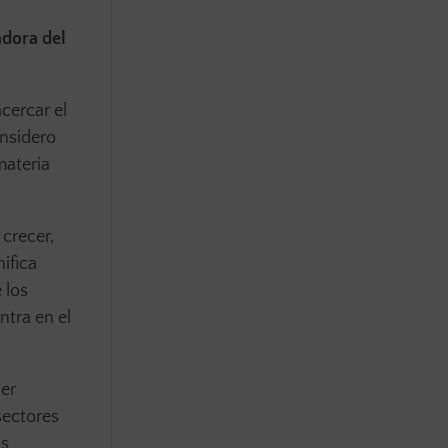
adora del
cercar el
onsidero
materia
crecer,
ifica
 los
ntra en el
der
sectores
s