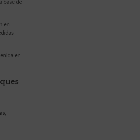
la base de
n en
edidas
tenida en
aques
as,