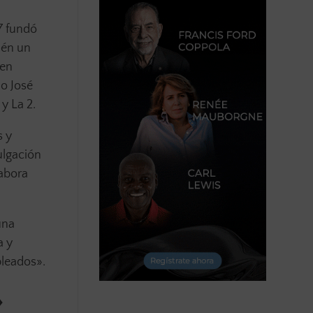
7 fundó
ién un
 en
lo José
y La 2.
s y
ulgación
labora
una
a y
pleados».
»