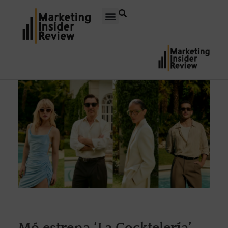
Mó estrena ‘La Cocktelería’,