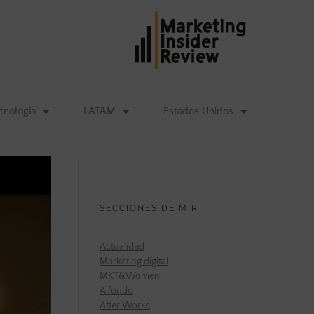
cnología
LATAM
Estados Unidos
SECCIONES DE MIR
Actualidad
Marketing digital
MKT&Women
A fondo
After Works