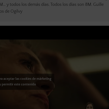
M… y todos los demás días. Todos los días son 8M. Guille
os de Ogilvy
ara aceptar las cookies de márketing
y permitir este contenido