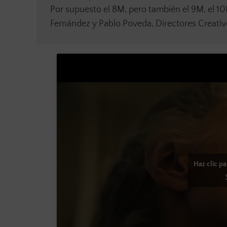
Por supuesto el 8M, pero también el 9M, el 10
Fernández y Pablo Poveda, Directores Creativ
Haz clic p