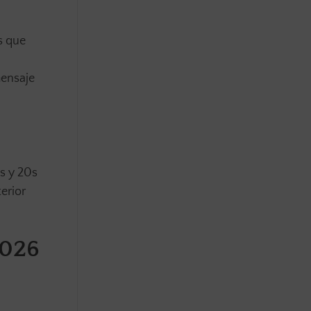
s que
mensaje
0s y 20s
erior
2026