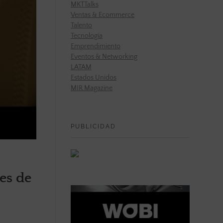
MKTTalks
Ventas & Ecommerce
Talento
Tecnología
Emprendimiento
Eventos & Networking
LATAM
Estados Unidos
MIR Magazine
PUBLICIDAD
es de