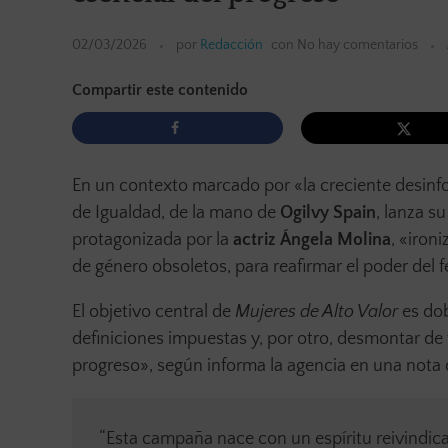
02/03/2026
por
Redacción
con
No hay comentarios
Compartir este contenido
En un contexto marcado por «la creciente desinfo
de Igualdad, de la mano de
Ogilvy Spain
, lanza s
protagonizada por la
actriz Ángela Molina
, «iron
de género obsoletos, para reafirmar el poder del 
El objetivo central de
Mujeres de Alto Valor
es dob
definiciones impuestas y, por otro, desmontar de 
progreso», según informa la agencia en una nota
“Esta campaña nace con un espíritu reivindica