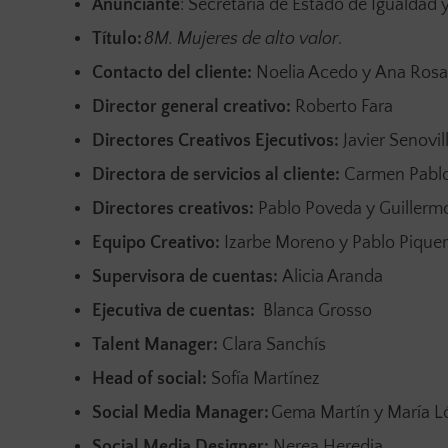
Anunciante
: Secretaría de Estado de Igualdad 
Título:
8M. Mujeres de alto valor
.
Contacto del cliente:
Noelia Acedo y Ana Ros
Director general creativo:
Roberto Fara
Directores Creativos Ejecutivos:
Javier Senovi
Directora de servicios al cliente:
Carmen Pabl
Directores creativos:
Pablo Poveda y Guillerm
Equipo Creativo:
Izarbe Moreno y Pablo Pique
Supervisora de cuentas:
Alicia Aranda
Ejecutiva de cuentas:
Blanca Grosso
Talent
Manager:
Clara Sanchís
Head
of
social:
Sofía Martínez
Social Media Manager:
Gema Martín y María 
Social Media
Designer:
Nerea Heredia