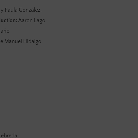
 y Paula González.
uction:
Aaron Lago
iaño
ose Manuel Hidalgo
Nebreda