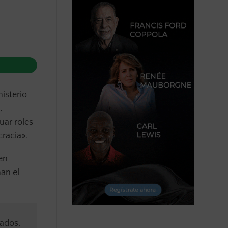
isterio
,
uar roles
cracia».
en
an el
rados.