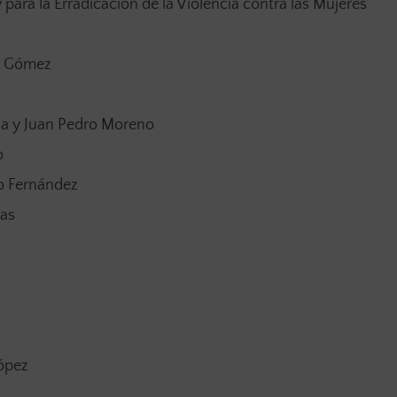
y para la Erradicación de la Violencia contra las Mujeres
a Gómez
lla y Juan Pedro Moreno
o
o Fernández
ras
López