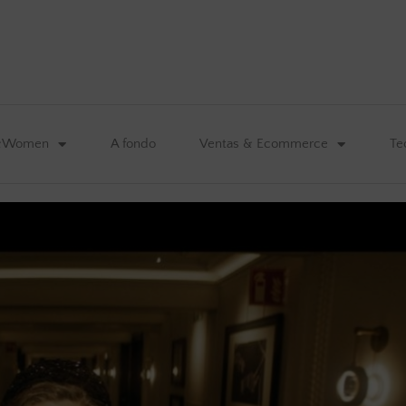
&Women
A fondo
Ventas & Ecommerce
Te