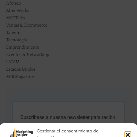
A fondo
After Works
MKTTalks
Ventas & Ecommerce
Talento
Tecnología
Emprendimiento
Eventos & Networking
LATAM
Estados Unidos
MIR Magazine
Gestionar el consentimiento de