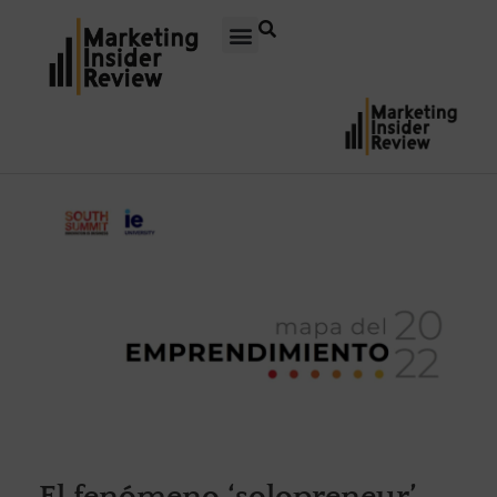
El fenómeno ‘solopreneur’