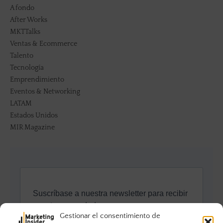
A fondo
After Works
MKTTalks
Ventas & Ecommerce
Talento
Tecnología
Emprendimiento
Eventos & Networking
LATAM
Estados Unidos
MIR Magazine
Gestionar el consentimiento de