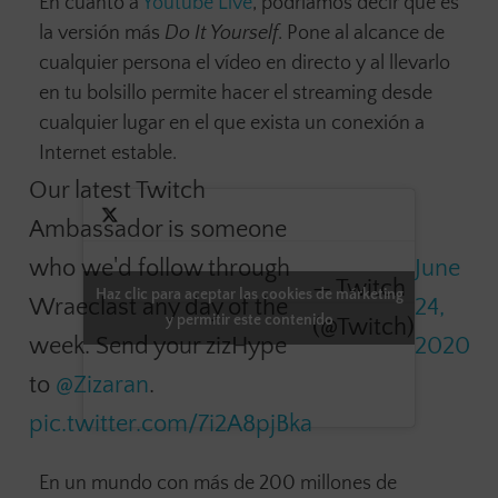
En cuanto a
Youtube Live
, podríamos decir que es
la versión más
Do It Yourself
. Pone al alcance de
cualquier persona el vídeo en directo y al llevarlo
en tu bolsillo permite hacer el streaming desde
cualquier lugar en el que exista un conexión a
Internet estable.
Our latest Twitch
Ambassador is someone
who we'd follow through
June
— Twitch
Haz clic para aceptar las cookies de márketing
Wraeclast any day of the
24,
y permitir este contenido
(@Twitch)
week. Send your zizHype
2020
to
@Zizaran
.
pic.twitter.com/7i2A8pjBka
En un mundo con más de 200 millones de