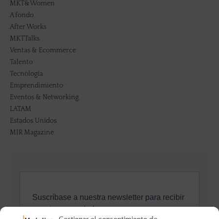
MKT&Women
A fondo
After Works
MKTTalks
Ventas & Ecommerce
Talento
Tecnología
Emprendimiento
Eventos & Networking
LATAM
Estados Unidos
MIR Magazine