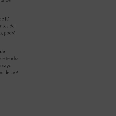
dor de
de JD
entes del
a, podrá
 de
ase tendrá
e mayo
ión de LVP