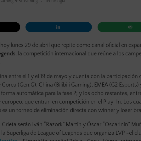
Gaming & Streaming
Tecnología
oy lunes 29 de abril que repite como canal oficial en espa
egends
, la competición internacional que reúne a los camp
s
.
a entre el 1 y el 19 de mayo y cuenta con la participación 
 Corea (Gen.G), China (Bilibili Gaming), EMEA (G2 Esports) 
forma automática para la fase 2; y los ocho restantes, entr
europeo, que entran en competición en el Play-In. Los cu
e es un torneo de eliminación directa con winner y loser br
 Grieta serán Iván “Razork” Martín y Óscar “Oscarinin” Mu
 la Superliga de League of Legends que organiza LVP -el cl