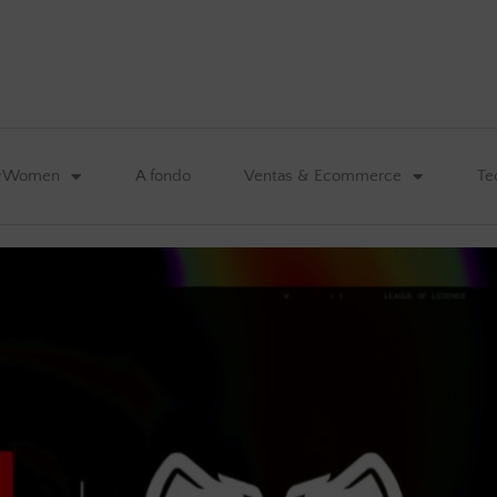
&Women
A fondo
Ventas & Ecommerce
Te