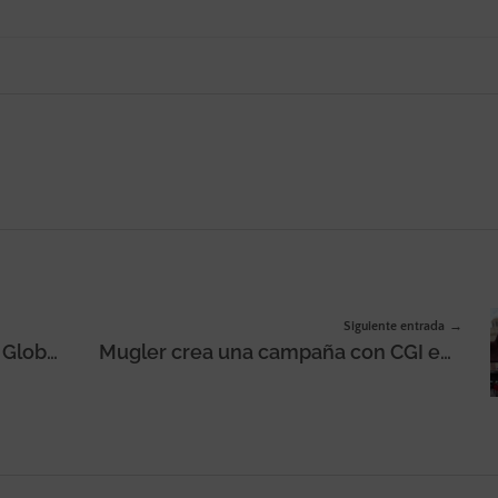
Siguiente entrada
Hotwire crea su Consejo Asesor Global y nombra a David Rowan su primer miembro
Mugler crea una campaña con CGI en Cines Callao para anunciar su perfume Alien Hypersense Eau de Parfum