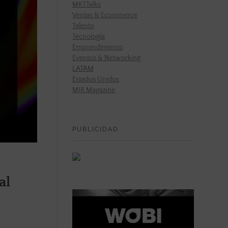
MKTTalks
Ventas & Ecommerce
Talento
Tecnología
Emprendimiento
Eventos & Networking
LATAM
Estados Unidos
MIR Magazine
PUBLICIDAD
al