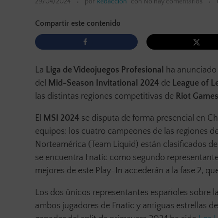
29/04/2024
por
Redacción
con
No hay comentarios
Compartir este contenido
La
Liga de Videojuegos Profesional
ha anunciado h
del
Mid-Season Invitational 2024
de
League of L
las distintas regiones competitivas de
Riot Game
El
MSI 2024
se disputa de forma presencial en Chin
equipos: los cuatro campeones de las regiones de
Norteamérica (Team Liquid) están clasificados de 
se encuentra Fnatic como segundo representante 
mejores de este Play-In accederán a la fase 2, qu
Los dos únicos representantes españoles sobre la
ambos jugadores de Fnatic y antiguas estrellas de