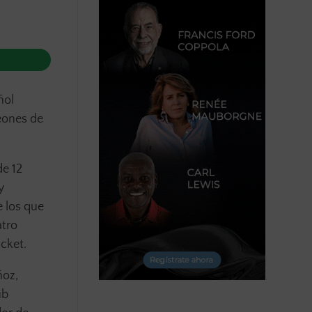
ñol
eones de
de 12
y
e los que
atro
acket.
ñoz,
ub