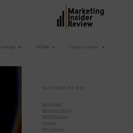
cnología
LATAM
Estados Unidos
SECCIONES DE MIR
Actualidad
Marketing digital
MKT&Women
A fondo
After Works