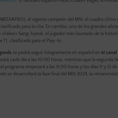
eretics
-. El también español Pablo «Gaax» Vegas, entrena
MEDIAPRO), el vigente campeón del MSI, el cuadro chino 
lasificado para la cita. En cambio, uno de los grandes alici
e «Faker» Sang-hyeok, el jugador más laureado de la histori
T1, clasificado para el Play-In.
egends
se podrá seguir íntegramente en español en
el canal
ezará cada día a las 10:00 horas, mientras que la segunda f
, el programa empezará a las 11:00 horas y los días 11 y 12 d
ando se desarrollará la fase final del MSI 2024, la retransmis