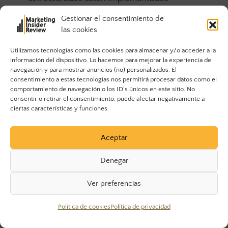
correctamente
Gestionar el consentimiento de
las cookies
Google Lighthouse:
Proporciona una auditoría
completa de tu sitio web
Utilizamos tecnologías como las cookies para almacenar y/o acceder a la
información del dispositivo. Lo hacemos para mejorar la experiencia de
navegación y para mostrar anuncios (no) personalizados. El
Determinar la «mejor» herramienta de SEO no es
consentimiento a estas tecnologías nos permitirá procesar datos como el
realmente posible, ya que hay tantas clases
comportamiento de navegación o los ID's únicos en este sitio. No
consentir o retirar el consentimiento, puede afectar negativamente a
diferentes de software SEO para elegir.
Elegir el
ciertas características y funciones.
producto adecuado para tus necesidades
dependerá de factores como tu presupuesto, el
Aceptar
tamaño de tu organización y la capacidad de la
herramienta para integrarse con otro software
Denegar
del que dependes.
Ver preferencias
Las herramientas de SEO son más efectivas
cuando se integran con tus otros flujos de
Política de cookies
Política de privacidad
trabajo.
Considera cómo cada herramienta