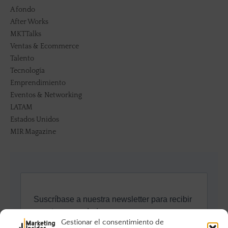
A fondo
After Works
MKTTalks
Ventas & Ecommerce
Talento
Tecnología
Emprendimiento
Eventos & Networking
LATAM
Estados Unidos
MIR Magazine
Gestionar el consentimiento de