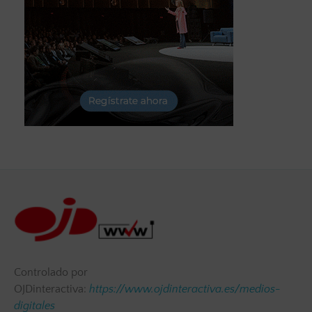
Controlado por
OJDinteractiva:
https://www.ojdinteractiva.es/medios-
digitales