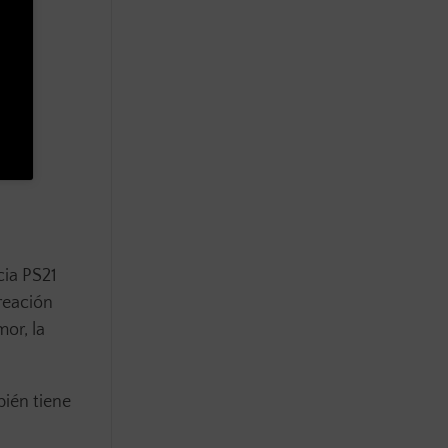
cia PS21
reación
or, la
bién tiene