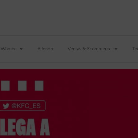
&Women
A fondo
Ventas & Ecommerce
Te