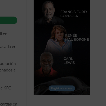
il en
asada en
stauración
ionados a
de KFC
scargas en