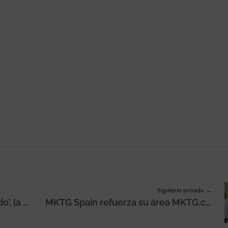
Siguiente entrada
‘En Internet todo es más divertido’, la nueva campaña de reposicionamiento de Betway
MKTG Spain refuerza su área MKTG.corporate con Joâo Mendes, Eliseo Escámez, Alejandro Sánchez y Paula Gallego