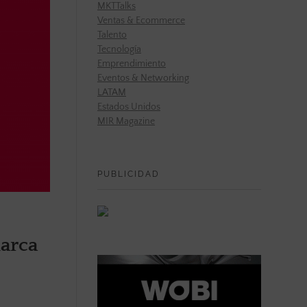
MKTTalks
Ventas & Ecommerce
Talento
Tecnología
Emprendimiento
Eventos & Networking
LATAM
Estados Unidos
MIR Magazine
PUBLICIDAD
marca