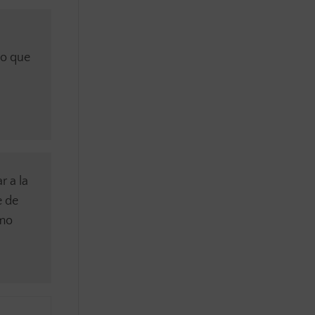
po que
r a la
e de
omo