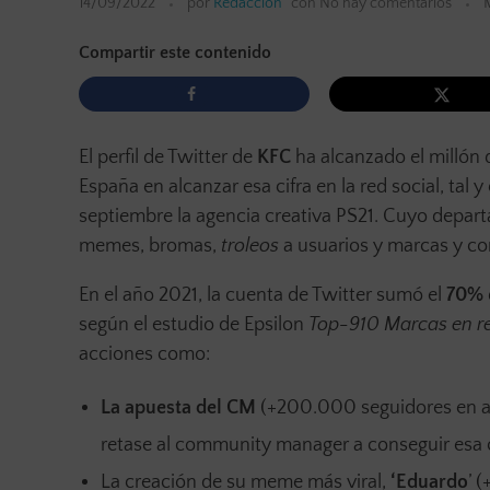
14/09/2022
por
Redacción
con
No hay comentarios
M
Compartir este contenido
El perfil de Twitter de
KFC
ha alcanzado el millón d
España en alcanzar esa cifra en la red social, tal
septiembre la agencia creativa PS21. Cuyo depart
memes, bromas,
troleos
a usuarios y marcas y co
En el año 2021, la cuenta de Twitter sumó el
70%
según el estudio de Epsilon
Top-910 Marcas en re
acciones como:
La apuesta del CM
(+200.000 seguidores en ap
retase al community manager a conseguir esa 
La creación de su meme más viral,
‘Eduardo
’ 