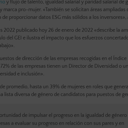
ino
y flujo de talento, igualdad salarial y paridad salarial de 
al y marca pro-mujer. «También se solicitan áreas ampliadas 
o de proporcionar datos ESG más sólidos a los inversores»,
ts 2022 publicado hoy 26 de enero de 2022 «describe la am
lo del GEI e ilustra el impacto que los esfuerzos concertad
abajo».
uestos de dirección de las empresas recogidas en el Índice
72% de las empresas tienen un Director de Diversidad o u
ersidad e inclusión».
, de promedio, hasta un 39% de mujeres en roles que gener
a lista diversa de género de candidatos para puestos de ge
ortunidad de impulsar el progreso en la igualdad de género 
esas a evaluar su progreso en relación con sus pares y en