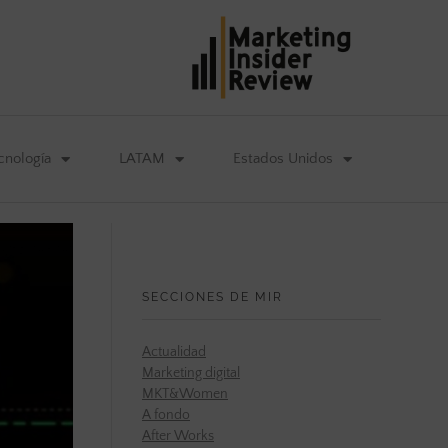
cnología
LATAM
Estados Unidos
SECCIONES DE MIR
Actualidad
Marketing digital
MKT&Women
A fondo
After Works