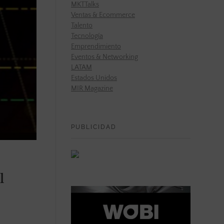
MKTTalks
Ventas & Ecommerce
Talento
Tecnología
Emprendimiento
Eventos & Networking
LATAM
Estados Unidos
MIR Magazine
PUBLICIDAD
l