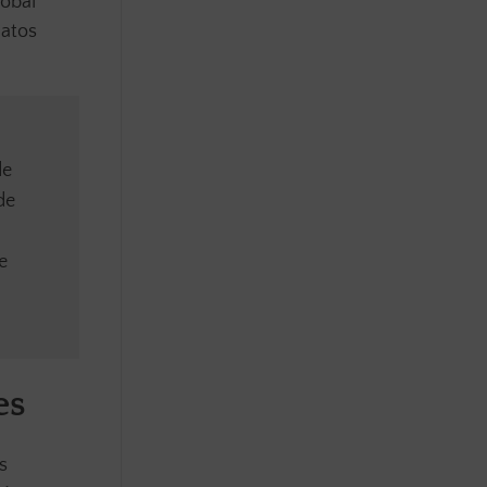
lobal
datos
de
de
e
es
s