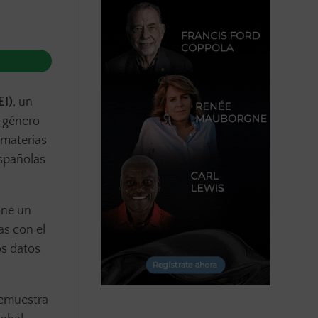
EI)
, un
e género
 materias
spañolas
one un
as con el
os datos
demuestra