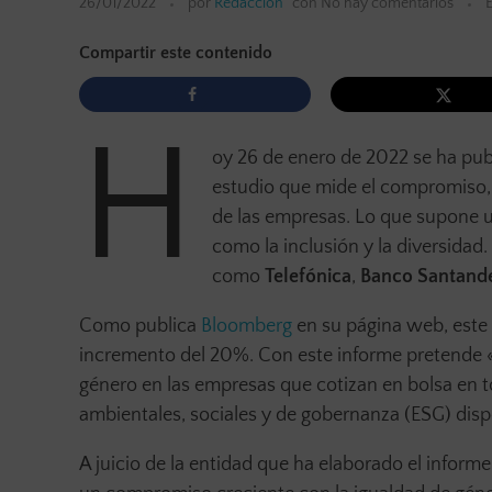
26/01/2022
por
Redacción
con
No hay comentarios
Compartir este contenido
H
oy 26 de enero de 2022 se ha pub
estudio que mide el compromiso, l
de las empresas. Lo que supone 
como la inclusión y la diversidad.
como
Telefónica
,
Banco Santand
Como publica
Bloomberg
en su página web, este 
incremento del 20%. Con este informe pretende «br
género en las empresas que cotizan en bolsa en 
ambientales, sociales y de gobernanza (ESG) dispo
A juicio de la entidad que ha elaborado el info