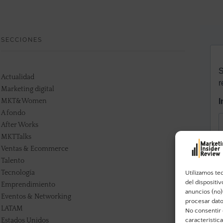
SECCIONES
Actualidad
Marketing digital
MKT&Women
A fondo
After Works
MKTTalks
Ventas & Ecommerce
Talento
Tecnología
Utilizamos te
del dispositi
Emprendimiento
anuncios (no)
Eventos & Networking
procesar dato
LATAM
No consentir 
característic
Estados Unidos