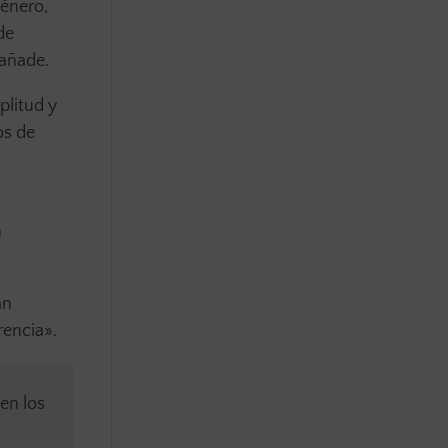
género,
de
 añade.
plitud y
os de
n
an
rencia».
en los