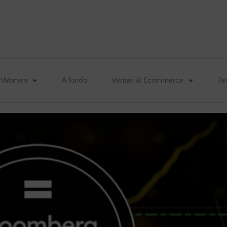
&Women
A fondo
Ventas & Ecommerce
Te