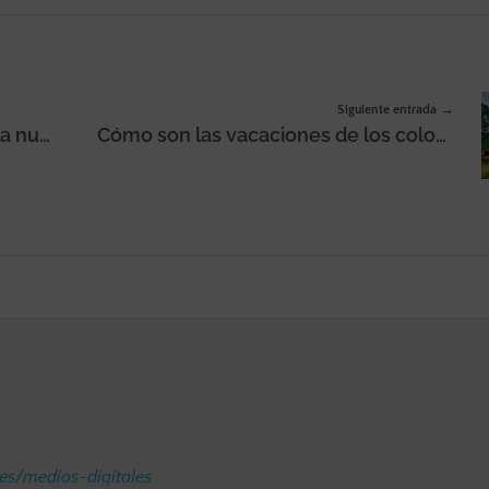
Siguiente entrada
Havas, elegida para desarrollar la nueva web y los perfiles sociales de la empresa Natra
Cómo son las vacaciones de los colombianos: el 45% ha salido de vacaciones en el último año, según Kantar
.es/medios-digitales