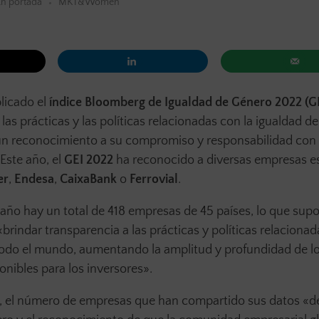
En portada
MKT&Women
licado el
índice Bloomberg de Igualdad de Género 2022 (G
as prácticas y las políticas relacionadas con la igualdad d
un reconocimiento a su compromiso y responsabilidad con
 Este año, el
GEI 2022
ha reconocido a diversas empresas e
er
,
Endesa
,
CaixaBank
o
Ferrovial
.
año hay un total de 418 empresas de 45 países, lo que sup
indar transparencia a las prácticas y políticas relacionad
todo el mundo, aumentando la amplitud y profundidad de l
nibles para los inversores».
rme, el número de empresas que han compartido sus datos «