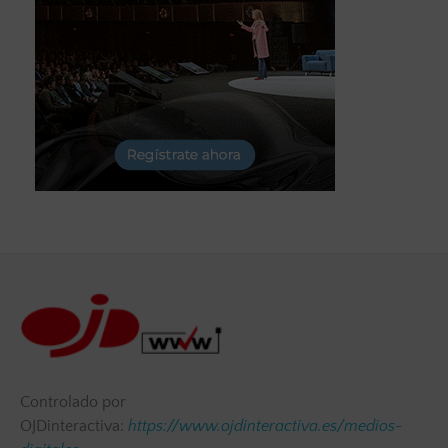
Controlado por
OJDinteractiva:
https://www.ojdinteractiva.es/medios-