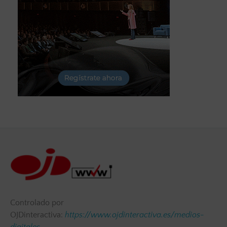
Controlado por
OJDinteractiva:
https://www.ojdinteractiva.es/medios-