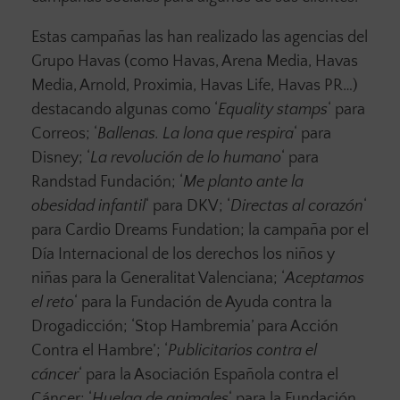
Estas campañas las han realizado las agencias del
Grupo Havas (como Havas, Arena Media, Havas
Media, Arnold, Proximia, Havas Life, Havas PR…)
destacando algunas como ‘
Equality stamps
‘ para
Correos; ‘
Ballenas. La lona que respira
‘ para
Disney; ‘
La revolución de lo humano
‘ para
Randstad Fundación; ‘
Me planto ante la
obesidad infantil
‘ para DKV; ‘
Directas al corazón
‘
para Cardio Dreams Fundation; la campaña por el
Día Internacional de los derechos los niños y
niñas para la Generalitat Valenciana; ‘
Aceptamos
el reto
‘ para la Fundación de Ayuda contra la
Drogadicción; ‘Stop Hambremia’ para Acción
Contra el Hambre’; ‘
Publicitarios contra el
cáncer
‘ para la Asociación Española contra el
Cáncer; ‘
Huelga de animales
‘ para la Fundación