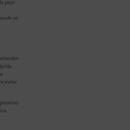
la peor
a
 donde se
 atienden
ápida.
la
a evitar
operativo
ica