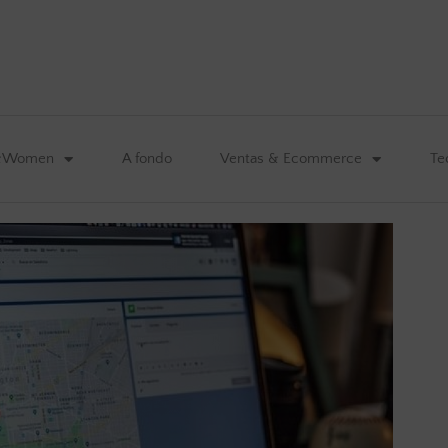
&Women
A fondo
Ventas & Ecommerce
Te