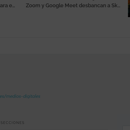
¿Cuáles son las Apps gratuitas para emprendedores en 2020?
Zoom y Google Meet desbancan a Skype como reyes de las videollamadas
.es/medios-digitales
SECCIONES