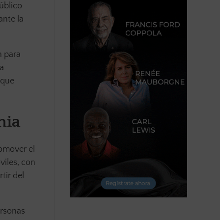
úblico
ante la
n para
ga
 que
mia
romover el
viles, con
tir del
ersonas