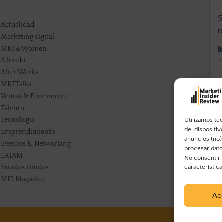
Actualidad
Marketing digital
MKT&Women
A fondo
After Works
MKTTalks
Ventas & Ecommerce
Talento
Tecnología
Utilizamos te
del dispositi
Emprendimiento
anuncios (no)
Eventos & Networking
procesar dato
LATAM
No consentir 
Estados Unidos
característic
MIR Magazine
Ac