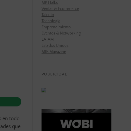
MKTTalks
Ventas & Ecommerce
Talento
Tecnología
Emprendimiento
Eventos & Networking
LATAM
Estados Unidos
MIR Magazine
PUBLICIDAD
s en todo
idades que