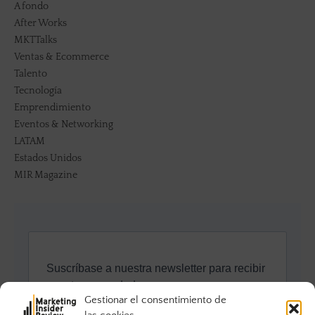
A fondo
After Works
MKTTalks
Ventas & Ecommerce
Talento
Tecnología
Emprendimiento
Eventos & Networking
LATAM
Estados Unidos
MIR Magazine
Gestionar el consentimiento de