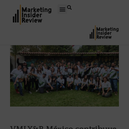
VMLY&R México contribuye