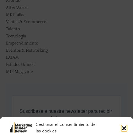
A fondo
After Works
MKTTalks
Ventas & Ecommerce
Talento
Tecnología
Emprendimiento
Eventos & Networking
LATAM
Estados Unidos
MIR Magazine
Gestionar el consentimiento de
las cookies