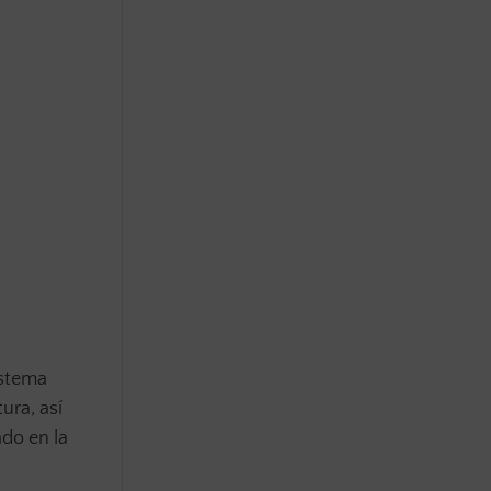
istema
ura, así
ado en la