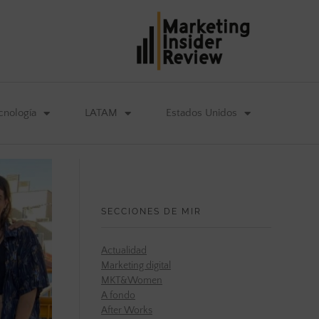
cnología
LATAM
Estados Unidos
SECCIONES DE MIR
Actualidad
Marketing digital
MKT&Women
A fondo
After Works