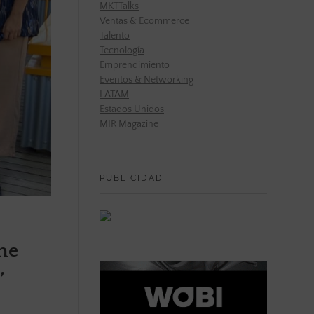
MKTTalks
Ventas & Ecommerce
Talento
Tecnología
Emprendimiento
Eventos & Networking
LATAM
Estados Unidos
MIR Magazine
PUBLICIDAD
he
’