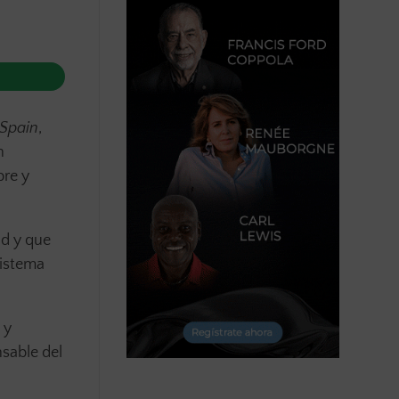
 Spain
,
n
bre y
id y que
sistema
 y
nsable del