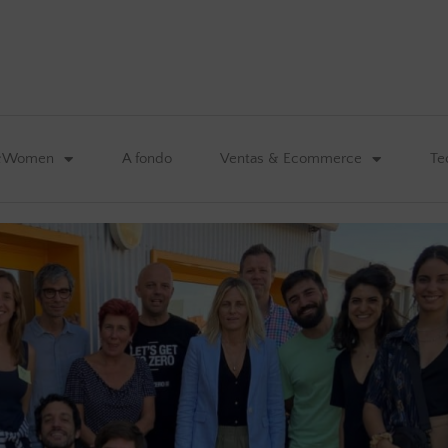
&Women
A fondo
Ventas & Ecommerce
Te