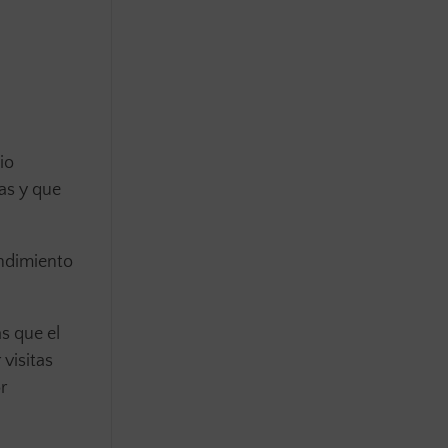
io
as y que
endimiento
s que el
 visitas
r