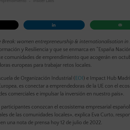
mprendimiento
Insider Labs
 Break: women entrepreneurship & internationalisation in
formación y Resiliencia y que se enmarca en “España Nació
oce comunidades de emprendimiento que acogerán en octu
as europeas para trabajar retos locales.
scuela de Organización Industrial (
EOI
) e Impact Hub Madr
Europea, es conectar a emprendedoras de la UE con el eco
es comerciales e impulsar la inversión en nuestro país».
participantes conozcan el ecosistema empresarial español
iales de las comunidades locales», explica Eva Curto, respo
en una nota de prensa hoy 12 de julio de 2022.