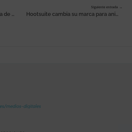
Siguiente entrada
ISDI y NTT DATA crean la Cátedra de Data del Máster Data Analysis & Inteligencia Artificial
Hootsuite cambia su marca para animar a «unirse a la conversación social con autenticidad»
.es/medios-digitales