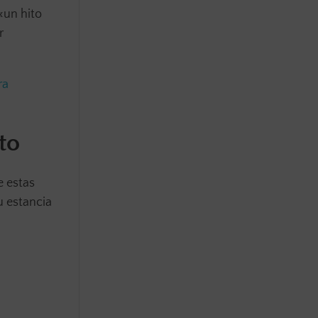
«un hito
r
ra
to
e estas
u estancia