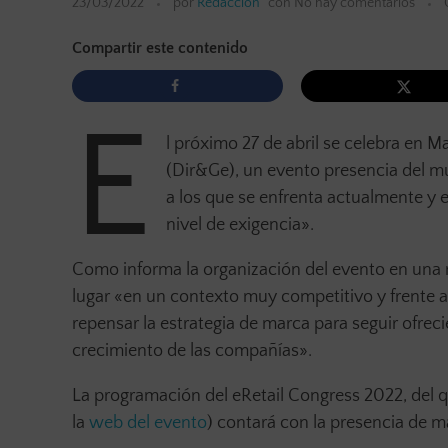
23/03/2022
por
Redacción
con
No hay comentarios
Compartir este contenido
E
l próximo 27 de abril se celebra en M
(Dir&Ge), un evento presencia del mu
a los que se enfrenta actualmente y e
nivel de exigencia».
Como informa la organización del evento en una 
lugar «en un contexto muy competitivo y frente 
repensar la estrategia de marca para seguir ofreci
crecimiento de las compañías».
La programación del eRetail Congress 2022, del q
la
web del evento
) contará con la presencia de m