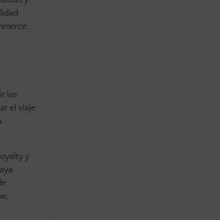
ñadido y
lidad
mmerce
,
r las
 el viaje
a.
oyalty y
naya
de
ew,