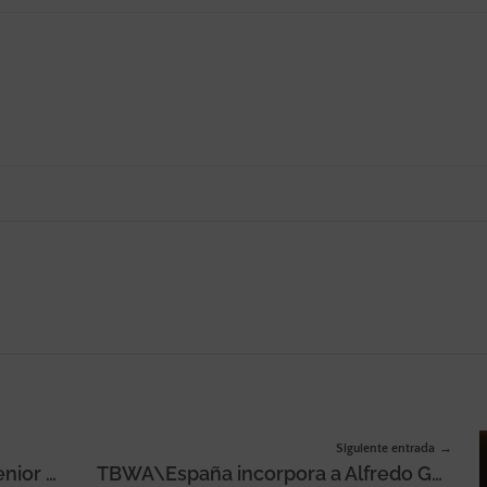
Siguiente entrada
El Ruso de Rocky tiene nueva Senior Strategist: Laura Alfaya
TBWA\España incorpora a Alfredo González como Business Leader para McDonald’s