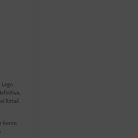
e Lego
finitiva,
l Retail
 frente,
s