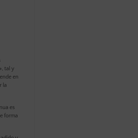
s
, tal y
pende en
 la
inua es
de forma