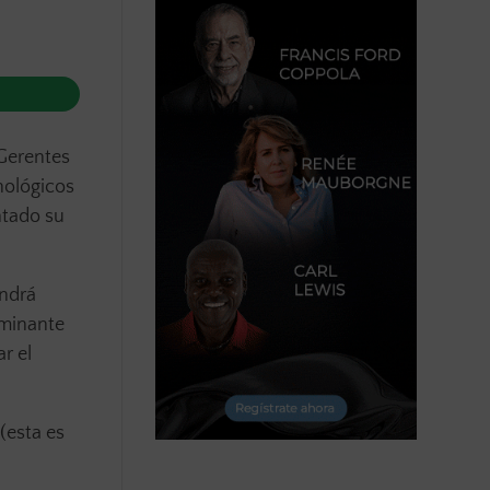
&Gerentes
nológicos
ntado su
endrá
rminante
r el
(esta es