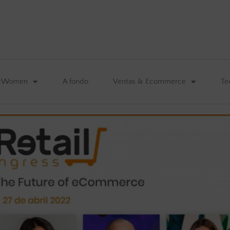
&Women
A fondo
Ventas & Ecommerce
Te