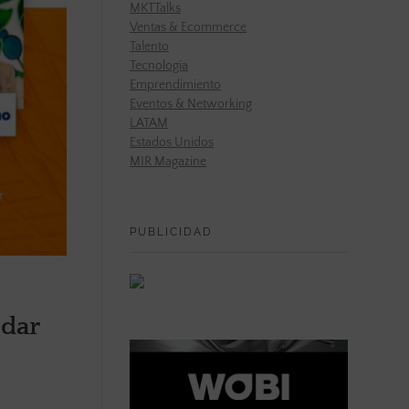
MKTTalks
Ventas & Ecommerce
Talento
Tecnología
Emprendimiento
Eventos & Networking
LATAM
Estados Unidos
MIR Magazine
PUBLICIDAD
 dar