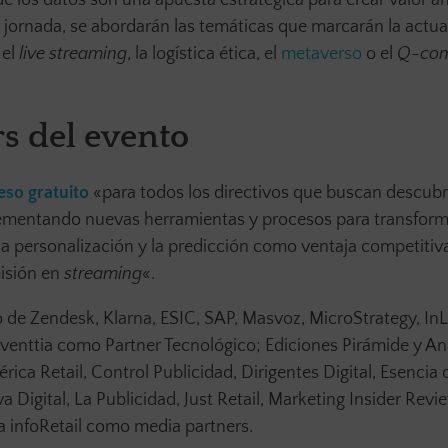
e de los datos son una apuesta estratégica para crear valor a
 jornada, se abordarán las temáticas que marcarán la actua
 el
live streaming
, la logística ética, el
metaverso
o el
Q-co
s del evento
eso gratuito
«para todos los directivos que buscan descubri
mentando nuevas herramientas y procesos para transformar
la personalización y la predicción como ventaja competitiv
misión en
streaming
«.
 de Zendesk, Klarna, ESIC, SAP, Masvoz, MicroStrategy, InL
venttia como Partner Tecnológico; Ediciones Pirámide y A
ca Retail, Control Publicidad, Dirigentes Digital, Esencia 
va Digital, La Publicidad, Just Retail, Marketing Insider Revi
ta infoRetail como media partners.