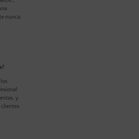
matos…
una
te nunca.
a?
 los
fesional
entas, y
 clientes