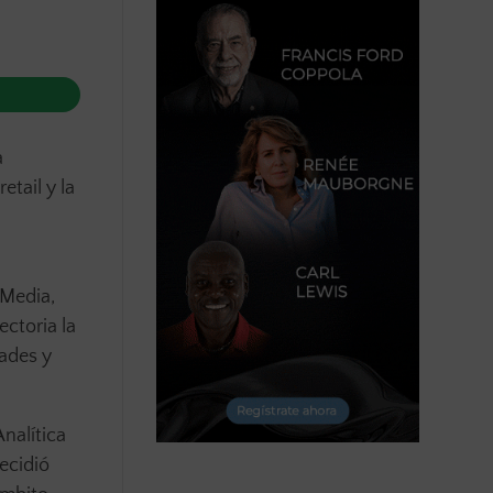
a
tail y la
 Media,
ectoria la
ades y
nalítica
ecidió