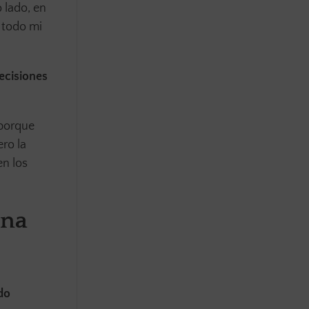
 lado, en
o todo mi
ecisiones
 porque
ro la
en los
una
do