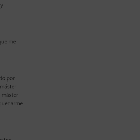
oy
 que me
ndo por
 máster
l máster
r quedarme