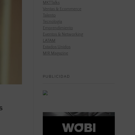
MKTTalks
Ventas & Ecommerce
Talento
Tecnología
Emprendimiento
Eventos & Networking
LATAM
Estados Unidos
MIR Magazine
PUBLICIDAD
s