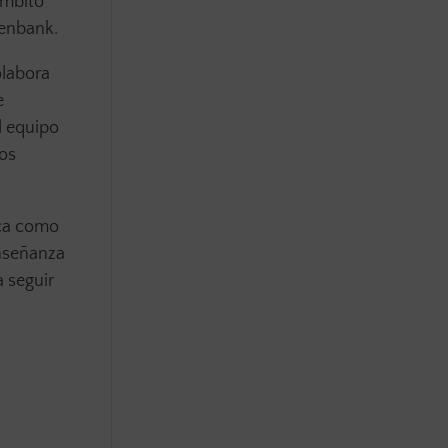
ámbito
penbank.
olabora
e
l equipo
ros
aca como
enseñanza
 seguir