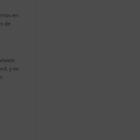
arnos en
es de
oñaste.
rd, y en
en