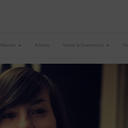
&Women
A fondo
Ventas & Ecommerce
Te