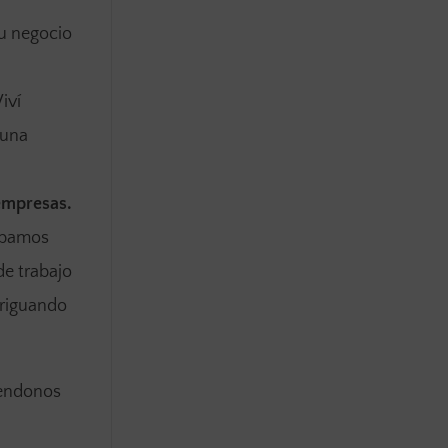
su negocio
iví
guna
 empresas.
tábamos
de trabajo
eriguando
iendonos