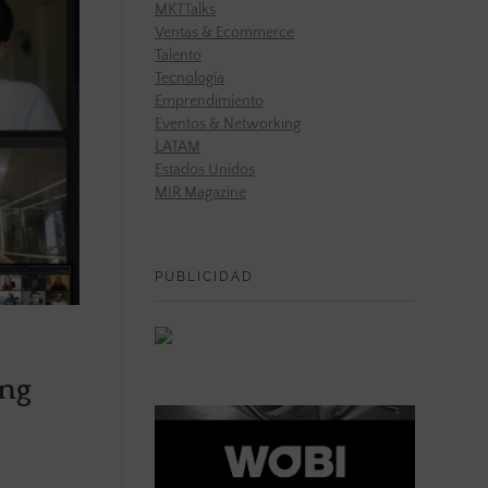
MKTTalks
Ventas & Ecommerce
Talento
Tecnología
Emprendimiento
Eventos & Networking
LATAM
Estados Unidos
MIR Magazine
PUBLICIDAD
ing