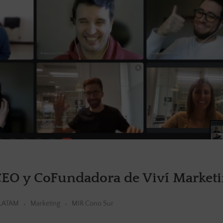
 CEO y CoFundadora de Viví Market
LATAM
Marketing
MIR Cono Sur