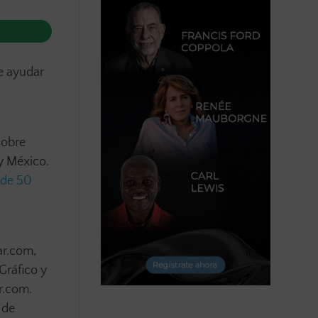
e ayudar
sobre
y México.
 de 50
ar.com,
Gráfico y
r.com.
 de