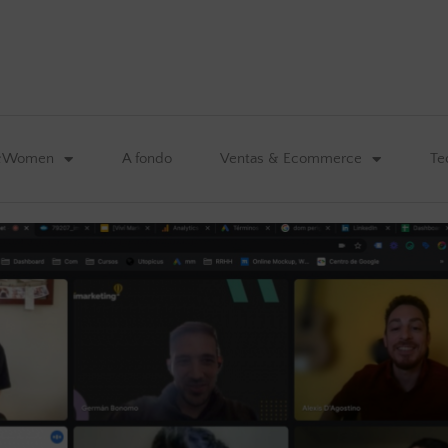
&Women
A fondo
Ventas & Ecommerce
Te