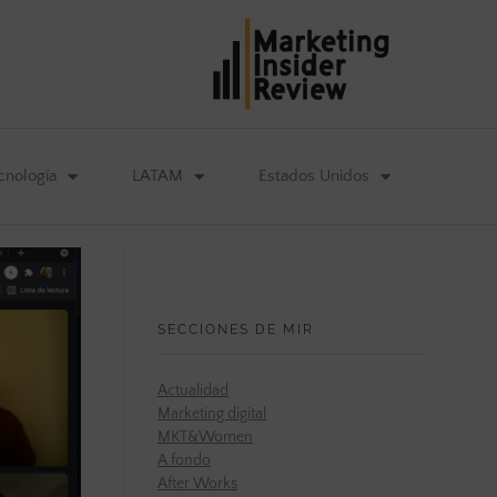
cnología
LATAM
Estados Unidos
SECCIONES DE MIR
Actualidad
Marketing digital
MKT&Women
A fondo
After Works