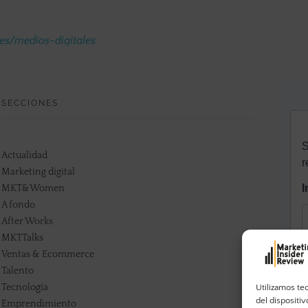
.es/medios-digitales
SECCIONES
Actualidad
Marketing digital
MKT&Women
A fondo
After Works
MKTTalks
Ventas & Ecommerce
Talento
Tecnología
Utilizamos te
del dispositi
Emprendimiento