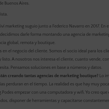
de Buenos Aires.
ista.
iví marketing suguio junto a Federico Navarro en 2017. En 
 decidimos darle forma montando una agencia de marketin
cia global, remota y boutique.
n el negocio del cliente. Somos el socio ideal para los cli
y listo. A nosotros nos interesa el cliente, cuanto vende, c
cesita. Pensamos soluciones en base a números y datos.
stán creando tantas agencias de marketing boutique?
Lo im
as perduran en el tiempo. La realidad es que hay muy poca
.Podes empezar con una computadora y wifi. Yo creo que e
izados, disponer de herramientas y capacitarse constanteme