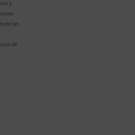
xico y
ó como
iendo las
gocio de