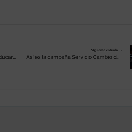
Siguiente entrada
8 libros para emprendedores: Educar su mente y fortalecer sus negocios
Así es la campaña Servicio Cambio de Banco del BBVA, hecha por PS21