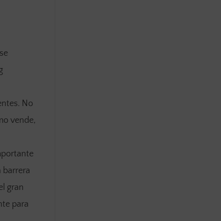
ese
g
entes. No
omo vende,
portante
 barrera
l gran
nte para