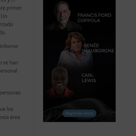
ste primer
. Un
entado
do.
 informe
o se han
personal
 personas
ue los
esta área