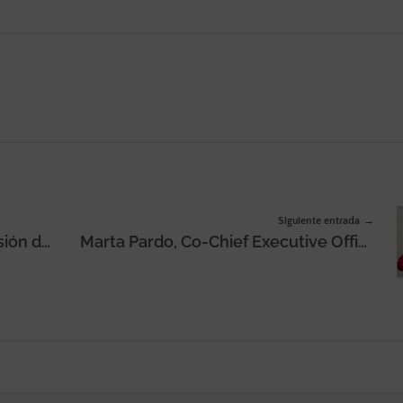
Siguiente entrada
Uber Eats México anuncia inversión de 23 mil millones
Marta Pardo, Co-Chief Executive Officer Women Entrepreneurs en CPME Rhône: «Será primordial desarrollar el turismo con marketing territorial»