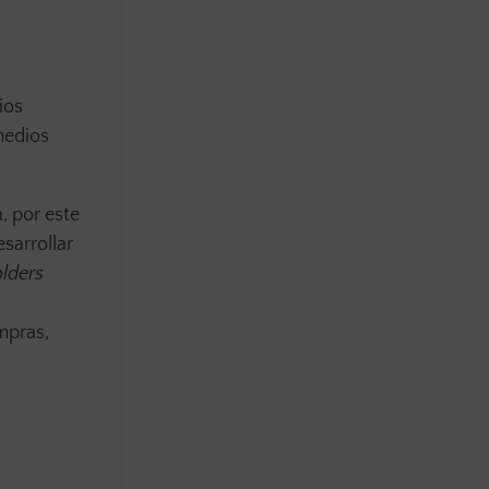
ios
medios
, por este
esarrollar
lders
mpras,