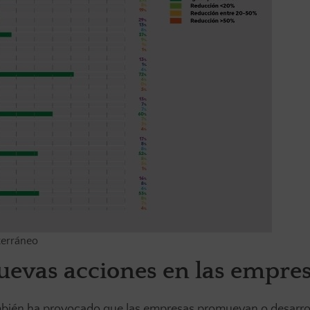
terráneo
evas acciones en las empre
ambién ha provocado que las empresas promuevan o desarro