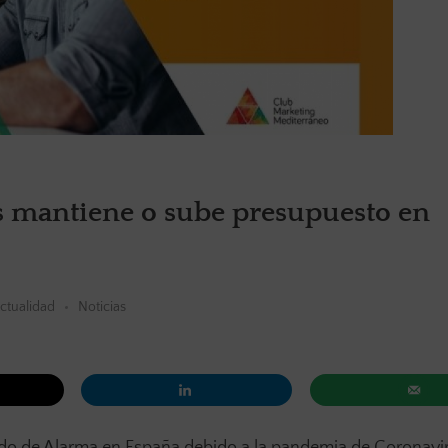
 mantiene o sube presupuesto en
ctualidad
Noticias
ado de Alarma en España debido a la pandemia de Coronavir