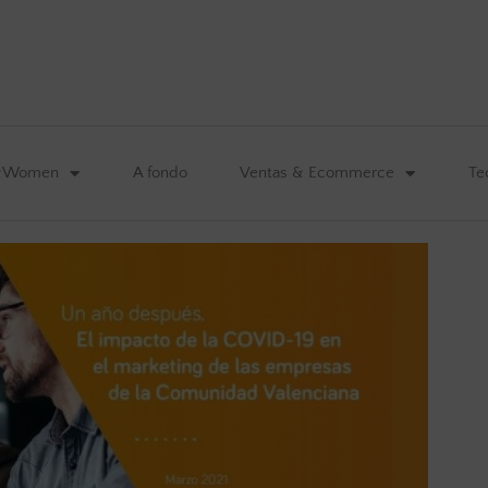
&Women
A fondo
Ventas & Ecommerce
Te