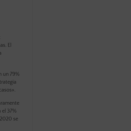
t
s. El
a
en un 79%
rategia
casos».
laramente
n el 37%
n 2020 se