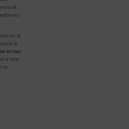
encia al
 webinars;
rcas en el
«como la
as en sus
se a esta
r su