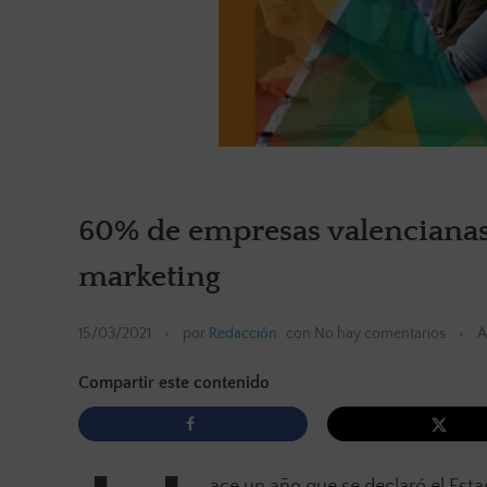
60% de empresas valencianas
marketing
15/03/2021
por
Redacción
con
No hay comentarios
A
Compartir este contenido
ace un año que se declaró el Est