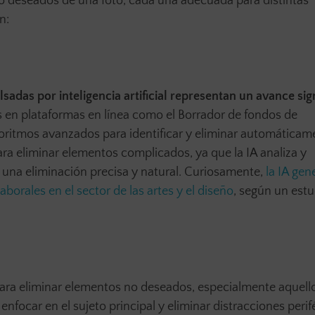
no deseados de una foto, cada una adecuada para distintas
n:
adas por inteligencia artificial representan un avance sign
es en plataformas en línea como el Borrador de fondos de
goritmos avanzados para identificar y eliminar automáticam
ara eliminar elementos complicados, ya que la IA analiza y
 una eliminación precisa y natural. Curiosamente,
la IA gen
aborales en el sector de las artes y el diseño
, según un estu
 para eliminar elementos no deseados, especialmente aquell
enfocar en el sujeto principal y eliminar distracciones perif