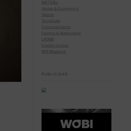
MKTTalks
Ventas & Ecommerce
Talento
Tecnología
Emprendimiento
Eventos & Networking
LATAM
Estados Unidos
MIR Magazine
PUBLICIDAD