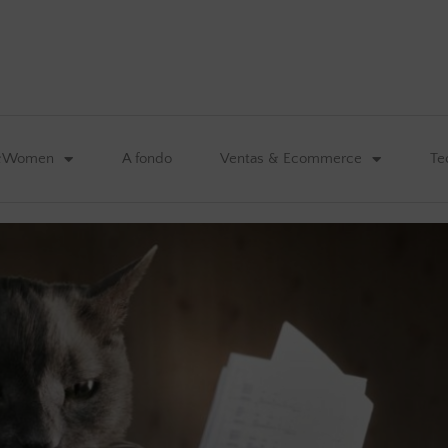
&Women
A fondo
Ventas & Ecommerce
Te