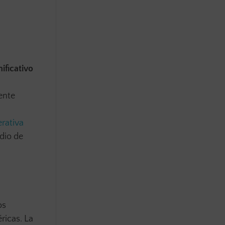
ificativo
ente
erativa
dio de
os
éricas. La