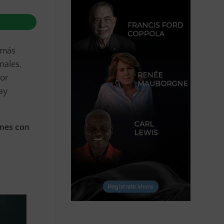
 más
nales,
or
ay
enes con