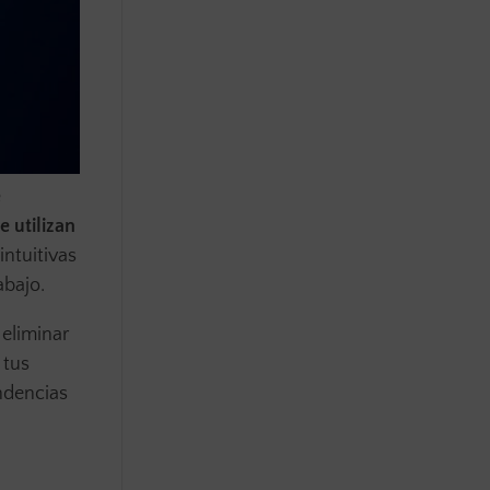
e
 utilizan
intuitivas
abajo.
 eliminar
 tus
ndencias