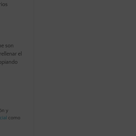
rios
he son
llenar el
copiando
ón y
cial
como