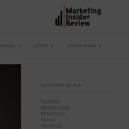
cnología
LATAM
Estados Unidos
SECCIONES DE MIR
Actualidad
Marketing digital
MKT&Women
A fondo
After Works