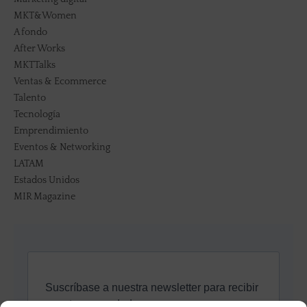
MKT&Women
A fondo
After Works
MKTTalks
Ventas & Ecommerce
Talento
Tecnología
Emprendimiento
Eventos & Networking
LATAM
Estados Unidos
MIR Magazine