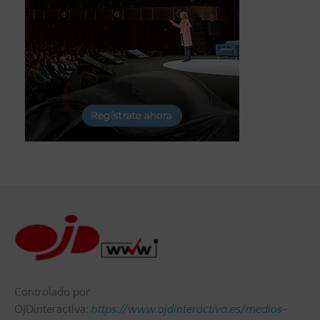
Controlado por
OJDinteractiva:
https://www.ojdinteractiva.es/medios-