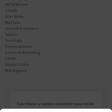
MKT&Women
A fondo
After Works
MKTTalks
Ventas & Ecommerce
Talento
Tecnología
Emprendimiento
Eventos & Networking
LATAM
Estados Unidos
MIR Magazine