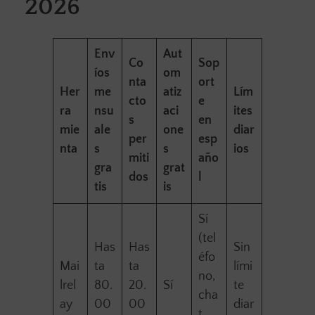
2026
Env
Aut
Co
Sop
íos
om
nta
ort
Her
me
atiz
Lím
cto
e
ra
nsu
aci
ites
s
en
mie
ale
one
diar
per
esp
nta
s
s
ios
miti
año
gra
grat
dos
l
tis
is
Sí
(tel
Has
Has
Sin
éfo
Mai
ta
ta
lími
no,
lrel
80.
20.
Sí
te
cha
ay
00
00
diar
t,