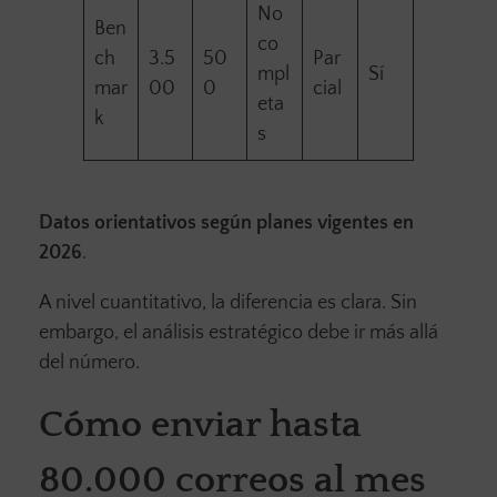
No
Ben
co
ch
3.5
50
Par
mpl
Sí
mar
00
0
cial
eta
k
s
Datos orientativos según planes vigentes en
2026
.
A nivel cuantitativo, la diferencia es clara. Sin
embargo, el análisis estratégico debe ir más allá
del número.
Cómo enviar hasta
80.000 correos al mes