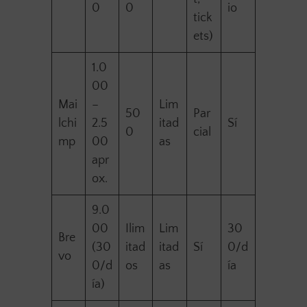
0
0
io
tick
ets)
1.0
00
Mai
–
Lim
50
Par
lchi
2.5
itad
Sí
0
cial
mp
00
as
apr
ox.
9.0
00
Ilim
Lim
30
Bre
(30
itad
itad
Sí
0/d
vo
0/d
os
as
ía
ía)