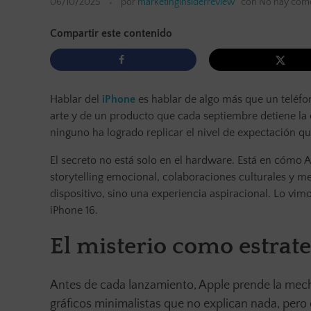
06/10/2025
por
marketinginsiderreview
con
No hay come
Compartir este contenido
Hablar del
iPhone
es hablar de algo más que un teléfon
arte y de un producto que cada septiembre detiene la 
ninguno ha logrado replicar el nivel de expectación 
El secreto no está solo en el hardware. Está en cómo
storytelling emocional, colaboraciones culturales y 
dispositivo, sino una experiencia aspiracional. Lo vim
iPhone 16.
El misterio como estrate
Antes de cada lanzamiento, Apple prende la mecha
gráficos minimalistas que no explican nada, pero