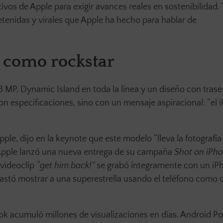
tivos de Apple para exigir avances reales en sostenibilidad.
tenidas y virales que Apple ha hecho para hablar de
a como rockstar
48 MP, Dynamic Island en toda la línea y un diseño con trase
on especificaciones, sino con un mensaje aspiracional: “el 
le, dijo en la keynote que este modelo “lleva la fotografía
, Apple lanzó una nueva entrega de su campaña
Shot on iPh
 videoclip
“get him back!”
se grabó íntegramente con un iP
bastó mostrar a una superestrella usando el teléfono como
ok acumuló millones de visualizaciones en días. Android Po