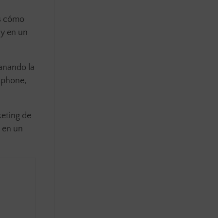
Es cómo
 y en un
anando la
rtphone,
keting de
 en un