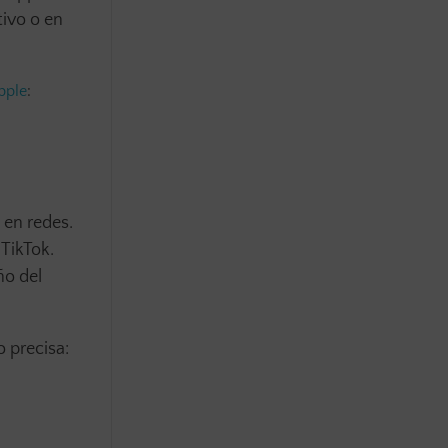
ivo o en
pple
:
 en redes.
TikTok.
ño del
o precisa: