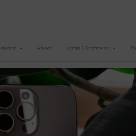
&Women
A fondo
Ventas & Ecommerce
Te