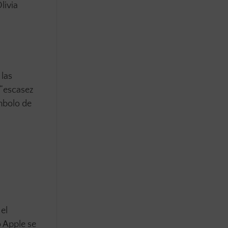
livia
 las
 “escasez
ímbolo de
 el
o Apple se