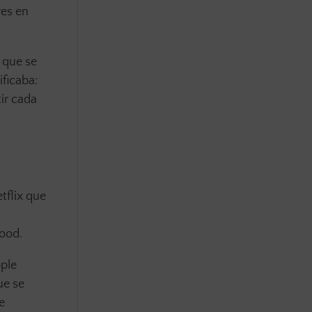
res en
 que se
ficaba:
tir cada
tflix que
wood.
pple
ue se
e