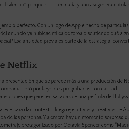
l silencio”, porque no dicen nada y aún así generan titula
ejemplo perfecto. Con un logo de Apple hecho de partículas
el anuncio ya hubiese miles de foros discutiendo qué signi
cial? Esa ansiedad previa es parte de la estrategia: conver
 Netflix
una presentación que se parece más a una producción de Ne
 compañía optó por keynotes pregrabadas con calidad
transiciones que parecen sacadas de una película de Holly
parece para dar contexto, luego ejecutivos y creativos de A
ida de las personas. Y siempre hay un momento sorpresa q
ortometraje protagonizado por Octavia Spencer como “Madr