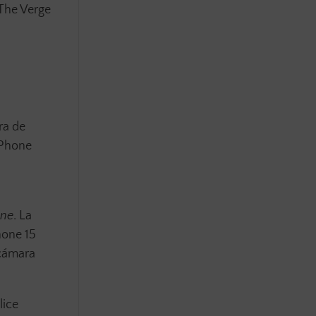
 The Verge
ra de
iPhone
one
. La
hone 15
 cámara
lice