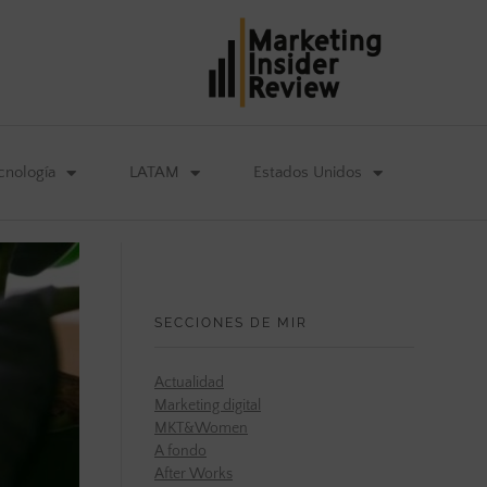
cnología
LATAM
Estados Unidos
SECCIONES DE MIR
Actualidad
Marketing digital
MKT&Women
A fondo
After Works