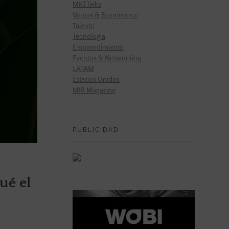
MKTTalks
Ventas & Ecommerce
Talento
Tecnología
Emprendimiento
Eventos & Networking
LATAM
Estados Unidos
MIR Magazine
PUBLICIDAD
ué el