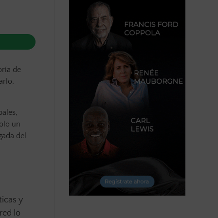
oría de
arlo,
bales,
olo un
egada del
ticas y
red lo