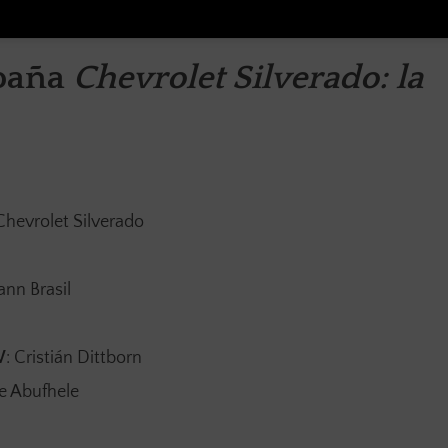
mpaña
Chevrolet Silverado: la
Chevrolet Silverado
n Brasil
W
: Cristián Dittborn
pe Abufhele