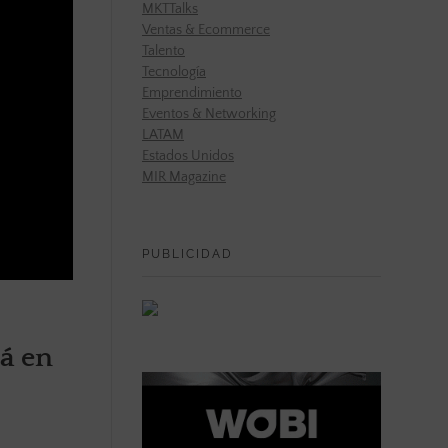
MKTTalks
Ventas & Ecommerce
Talento
Tecnología
Emprendimiento
Eventos & Networking
LATAM
Estados Unidos
MIR Magazine
PUBLICIDAD
tá en