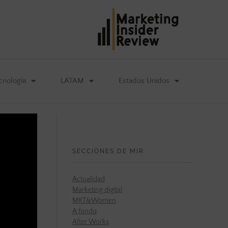
cnología
LATAM
Estados Unidos
SECCIONES DE MIR
Actualidad
Marketing digital
MKT&Women
A fondo
After Works