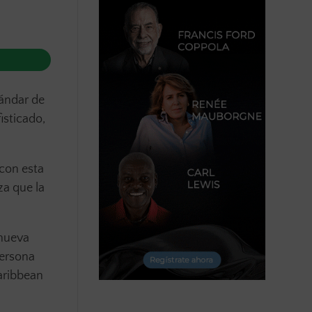
tándar de
isticado,
 con esta
za que la
 nueva
persona
aribbean