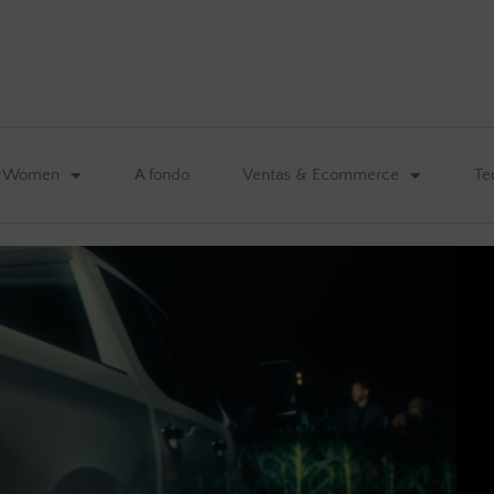
&Women
A fondo
Ventas & Ecommerce
Te