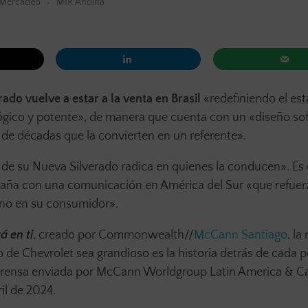
Mercadeo
MIR Andina
ado vuelve a estar a la venta en Brasil
«redefiniendo el es
gico y potente», de manera que cuenta con un «diseño sof
 de décadas que la convierten en un referente».
 de su Nueva Silverado radica en quienes la conducen». Es
paña con una comunicación en América del Sur «que refuer
ino en su consumidor».
á en ti
, creado por Commonwealth//
McCann Santiago
, la
de Chevrolet sea grandioso es la historia detrás de cada 
e prensa enviada por McCann Worldgroup Latin America & C
il de 2024.