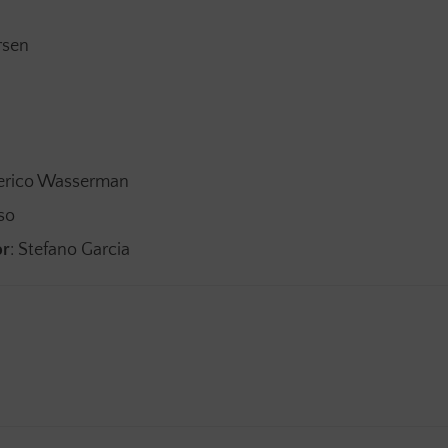
arsen
derico Wasserman
so
or
: Stefano Garcia