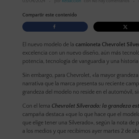
03/04/2024
por
Redacción
con
No hay comentarios
Compartir este contenido
El nuevo modelo de la
camioneta Chevrolet Silver
excelencia con un nuevo diseño, aún más tecnoló
potencia, tecnología de vanguardia y una historia
Sin embargo, para Chevrolet, «la mayor grandeza
narrativa que la marca presenta su reciente cam
grandeza del modelo no reside en el automóvil, s
Con el lema
Chevrolet Silverado: la grandeza est
campaña destaca «que lo que hace que el modelo 
que elige tener una Silverado», según la nota d
a los medios y que recibimos ayer martes 2 de abr