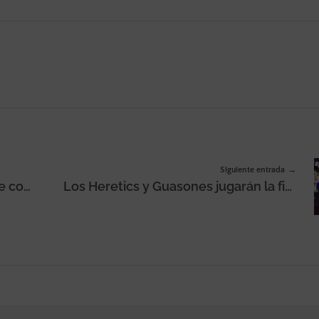
Siguiente entrada
TEAM LEWIS, elegida agencia de comunicación integrada de Siux en España
Los Heretics y Guasones jugarán la final del split de primavera de la Superliga de LoL 2024