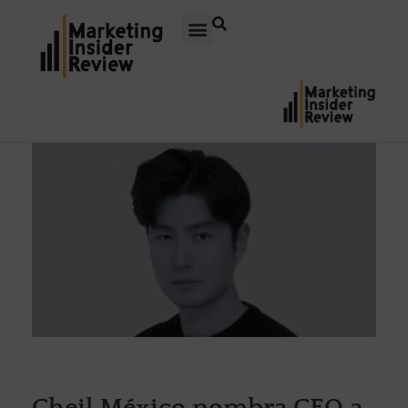
Cheil México nombra CEO a