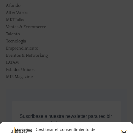
A fondo
After Works
MKTTalks
Ventas & Ecommerce
Talento
Tecnología
Emprendimiento
Eventos & Networking
LATAM
Estados Unidos
MIR Magazine
Gestionar el consentimiento de