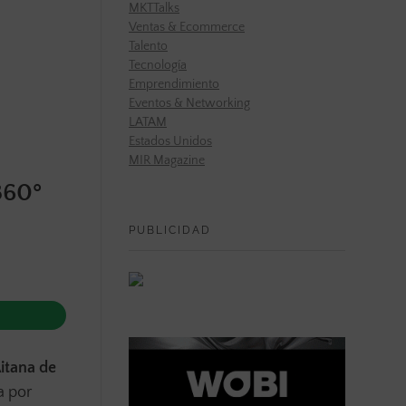
MKTTalks
Ventas & Ecommerce
Talento
Tecnología
Emprendimiento
Eventos & Networking
LATAM
Estados Unidos
MIR Magazine
360º
PUBLICIDAD
itana de
a por