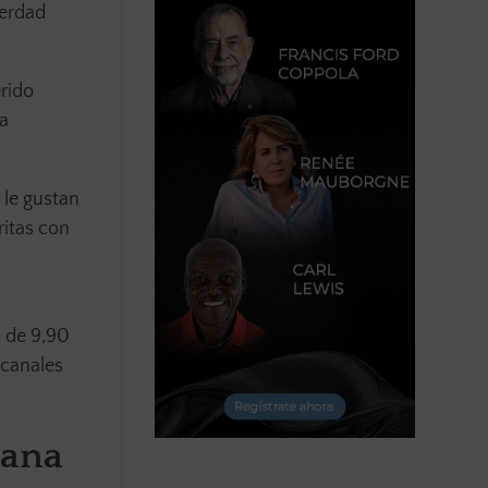
verdad
rido
na
 le gustan
ritas con
o de 9,90
 canales
tana