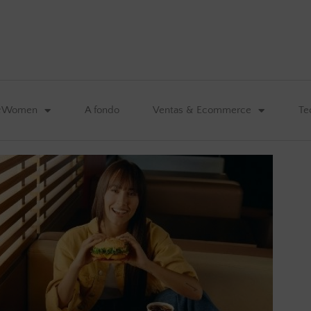
&Women
A fondo
Ventas & Ecommerce
Te