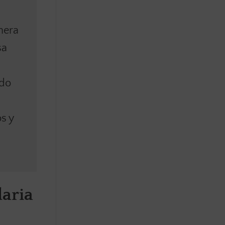
nera
sa
ido
s y
daria