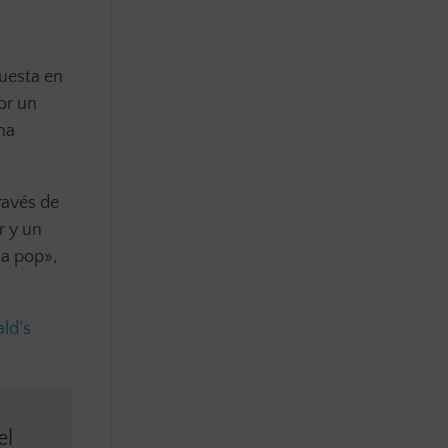
puesta en
or un
 ha
ravés de
r y un
ca pop»,
ld’s
el