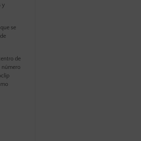
 y
 que se
 de
centro de
an número
clip
ximo