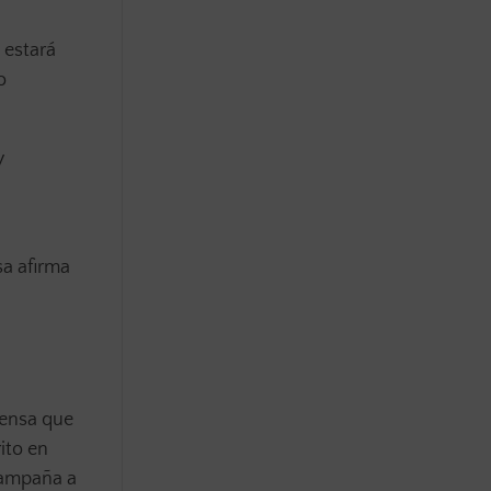
 estará
o
y
sa afirma
rensa que
ito en
 campaña a