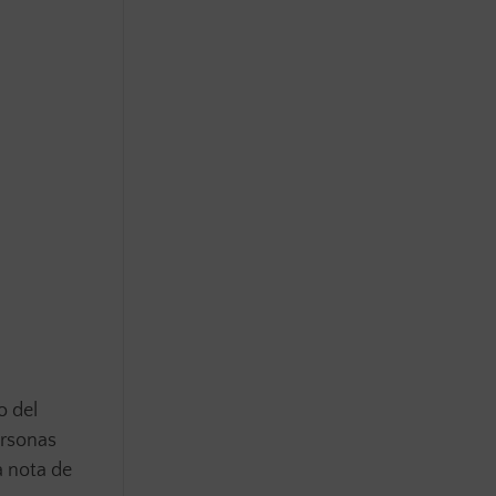
o del
ersonas
a nota de