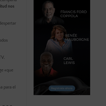
itud nos
despertar
todos
TV,
a
age «que
 para el