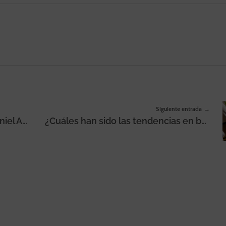
Siguiente entrada
Havas Barcelona incorpora a Daniel Albadalejo y a Anaí Meléndez como nueva dupla creativa
¿Cuáles han sido las tendencias en búsquedas y lo más buscado en Google en 2021?