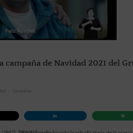
 la campaña de Navidad 2021 del G
dad
Campañas
la ONCE,
TBWA\España
ha sido la adjudicataria de la nue