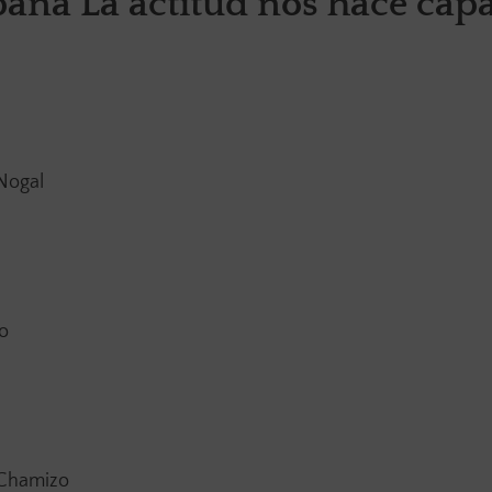
paña La actitud nos hace cap
Nogal
o
 Chamizo