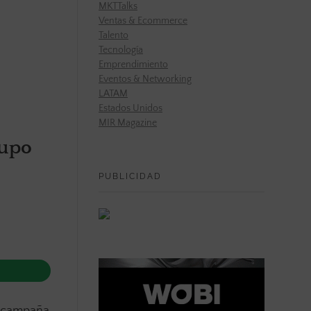
MKTTalks
Ventas & Ecommerce
Talento
Tecnología
Emprendimiento
Eventos & Networking
LATAM
Estados Unidos
MIR Magazine
rupo
PUBLICIDAD
va campaña