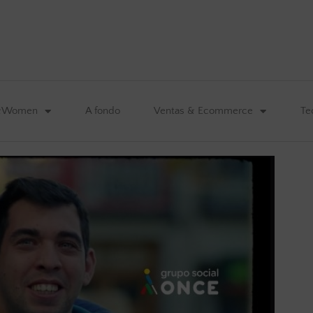
&Women
A fondo
Ventas & Ecommerce
Te