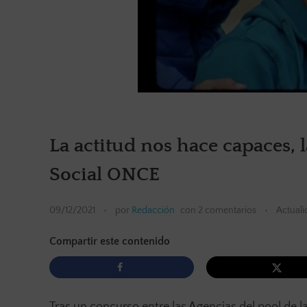
La actitud nos hace capaces,
Social ONCE
09/12/2021
por
Redacción
con
2 comentarios
Actuali
Compartir este contenido
Tras un concurso entre las Agencias del pool de 