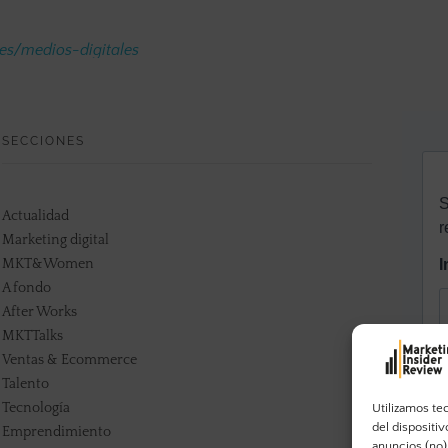
.es/medios-digitales
SECCIONES
Actualidad
Marketing digital
MKT&Women
A fondo
After Works
MKTTalks
Ventas & Ecommerce
Talento
Tecnología
Utilizamos te
del dispositi
Emprendimiento
anuncios (no)