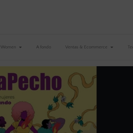
&Women
A fondo
Ventas & Ecommerce
Te