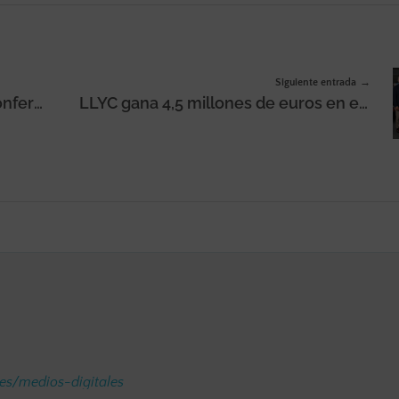
Siguiente entrada
El congreso Raiola Marketing Conference 2023 aportará dará las claves «sobre todas las áreas del marketing digital»
LLYC gana 4,5 millones de euros en el primer semestre de 2023, con un crecimiento del 13,4% de su beneficio neto
.es/medios-digitales