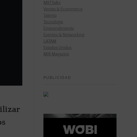
MKTTalks
Ventas & Ecommerce
Talento
Tecnología
Emprendimiento
Eventos & Networking
LATAM
Estados Unidos
MIR Magazine
PUBLICIDAD
lizar
os