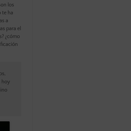
son los
 te ha
as a
as para el
ís? ¿cómo
ificación
os,
s hoy
mino