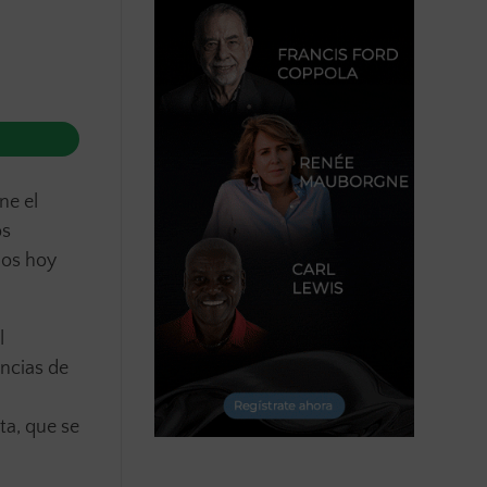
ne el
os
ios hoy
l
encias de
sta, que se