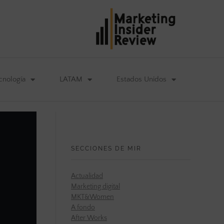
cnología
LATAM
Estados Unidos
SECCIONES DE MIR
Actualidad
Marketing digital
MKT&Women
A fondo
After Works