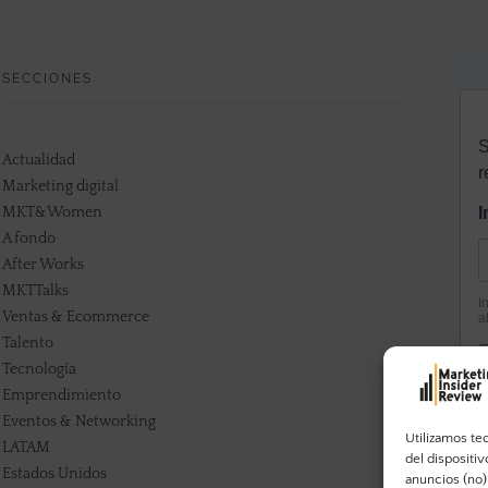
SECCIONES
Actualidad
Marketing digital
MKT&Women
A fondo
After Works
MKTTalks
Ventas & Ecommerce
Talento
Tecnología
Emprendimiento
Eventos & Networking
Utilizamos te
LATAM
del dispositi
Estados Unidos
anuncios (no)