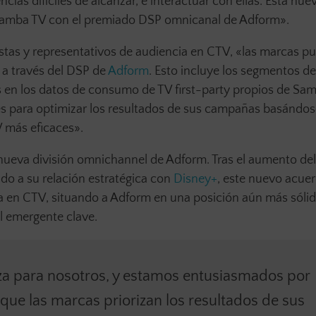
cias difíciles de alcanzar, e interactuar con ellas. Esta nue
e Samba TV con el premiado DSP omnicanal de Adform».
stas y representativos de audiencia en CTV, «las marcas p
a través del DSP de
Adform
. Esto incluye los segmentos de
s en los datos de consumo de TV first-party propios de Sa
 para optimizar los resultados de sus campañas basándose
V más eficaces».
a nueva división omnichannel de Adform. Tras el aumento del
do a su relación estratégica con
Disney+
, este nuevo acue
ta en CTV, situando a Adform en una posición aún más sólid
al emergente clave.
za para nosotros, y estamos entusiasmados por
 que las marcas priorizan los resultados de sus