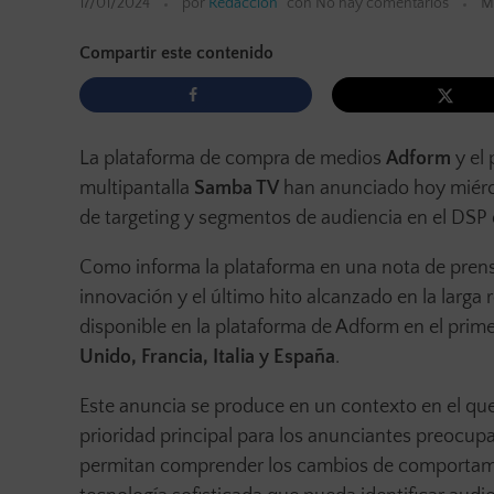
17/01/2024
por
Redacción
con
No hay comentarios
M
Compartir este contenido
La plataforma de compra de medios
Adform
y el 
multipantalla
Samba TV
han anunciado hoy miérco
de targeting y segmentos de audiencia en el DSP
Como informa la plataforma en una nota de prens
innovación y el último hito alcanzado en la larga
disponible en la plataforma de Adform en el pri
Unido, Francia, Italia y España
.
Este anuncia se produce en un contexto en el qu
prioridad principal para los anunciantes preocu
permitan comprender los cambios de comportamie