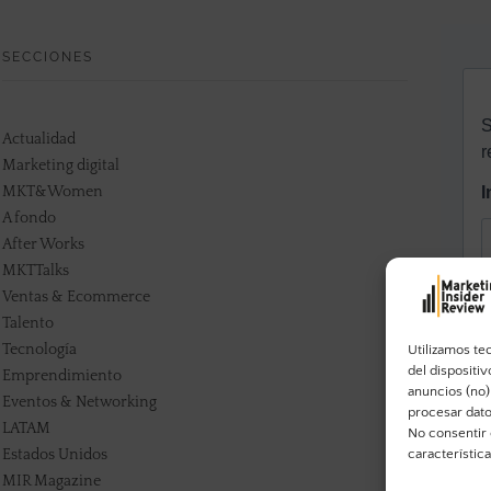
SECCIONES
Actualidad
Marketing digital
MKT&Women
A fondo
After Works
MKTTalks
Ventas & Ecommerce
Talento
Tecnología
Utilizamos te
del dispositi
Emprendimiento
anuncios (no)
Eventos & Networking
procesar dato
LATAM
No consentir 
Estados Unidos
característic
MIR Magazine