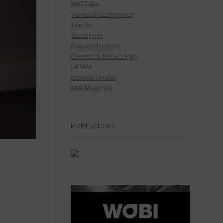
MKTTalks
Ventas & Ecommerce
Talento
Tecnología
Emprendimiento
Eventos & Networking
LATAM
Estados Unidos
MIR Magazine
PUBLICIDAD