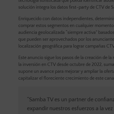
tecnología sofisticada que pueda identificar audien
solución integra los datos first-party de CTV d
Enriquecido con datos independientes, determini
comprar estos segmentos en cualquier momento 
audiencia geolocalizada “siempre activa” basado
que pueden ser aprovechados por los anunciantes
localización geográfica para lograr campañas CT
Este anuncio sigue los pasos de la creación de l
la inversión en CTV desde octubre de 2022, suma
supone un avance para mejorar y ampliar la ofer
capitalizar el floreciente crecimiento de este can
“Samba TV es un partner de confian
expandir nuestros esfuerzos a la vez