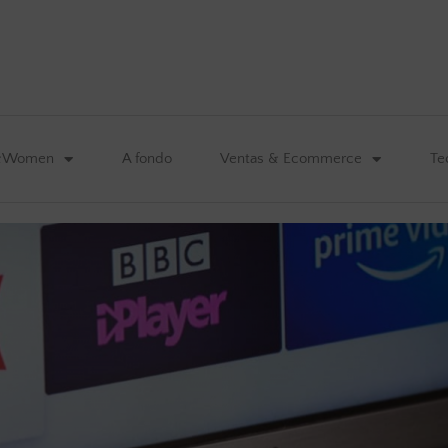
&Women
A fondo
Ventas & Ecommerce
Te