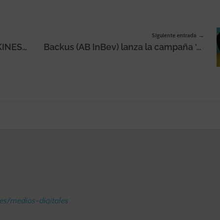
Siguiente entrada
IPG Mediabrands España lanza KINESSO, una agencia integral digital
Backus (AB InBev) lanza la campaña ‘Acaba con el calor, quédate con el verano’, una acción de Publicis Perú
.es/medios-digitales