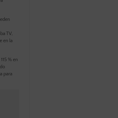
va
ueden
mba TV,
 en la
 115 % en
rdo
a para