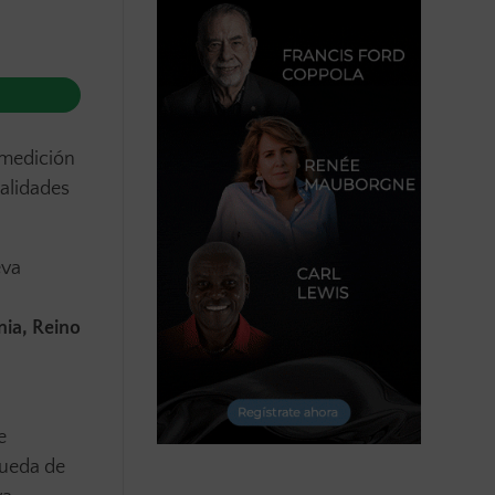
 medición
alidades
eva
ia, Reino
a
e
queda de