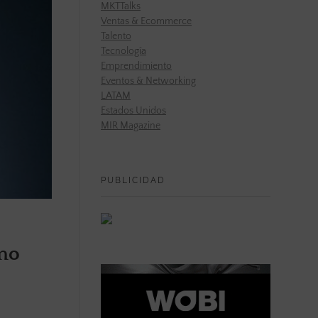
MKTTalks
Ventas & Ecommerce
Talento
Tecnología
Emprendimiento
Eventos & Networking
LATAM
Estados Unidos
MIR Magazine
PUBLICIDAD
omo