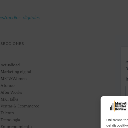
.es/medios-digitales
SECCIONES
Actualidad
Marketing digital
MKT&Women
A fondo
After Works
MKTTalks
Ventas & Ecommerce
Talento
Tecnología
Utilizamos te
del dispositi
Emprendimiento