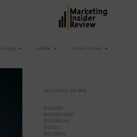
cnología
LATAM
Estados Unidos
SECCIONES DE MIR
Actualidad
Marketing digital
MKT&Women
A fondo
After Works