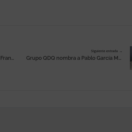
Siguiente entrada
La agencia Super promociona a Francisco Montaldo al cargo de Head de Operaciones de Medios
Grupo QDQ nombra a Pablo García Medrano su nuevo Head of Partners para poner en marcha su Programa de Partners