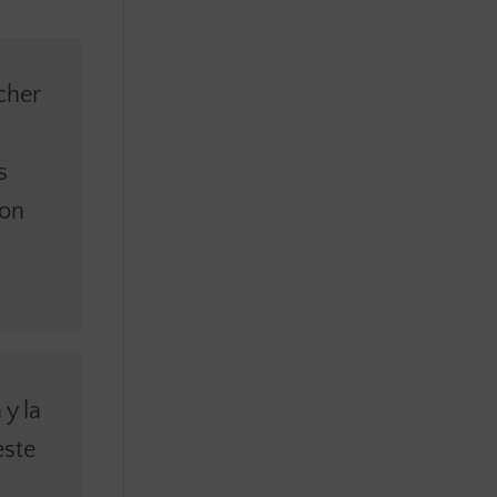
cher
s
con
 y la
este