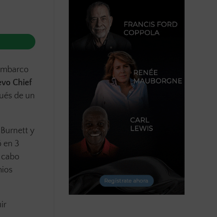
sembarco
vo Chief
ués de un
 Burnett y
ó en 3
a cabo
mios
ir