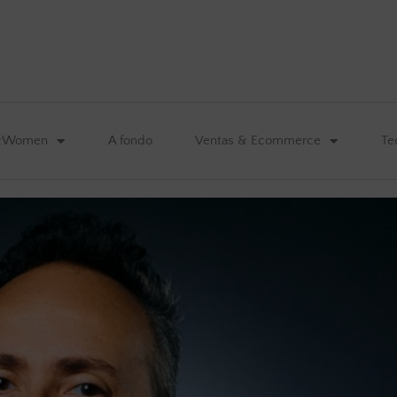
&Women
A fondo
Ventas & Ecommerce
Te