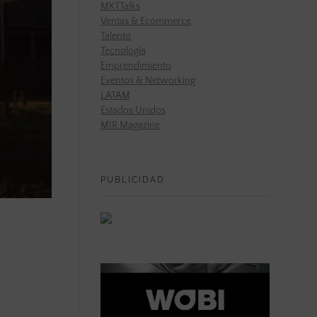
MKTTalks
Ventas & Ecommerce
Talento
Tecnología
Emprendimiento
Eventos & Networking
LATAM
Estados Unidos
MIR Magazine
PUBLICIDAD