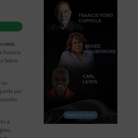
rrieta
,
 historia
a fiebre
e su
squeda por
sociales
nto a
gión,