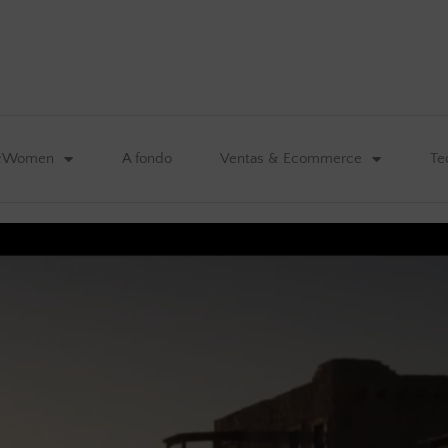
&Women
A fondo
Ventas & Ecommerce
Te