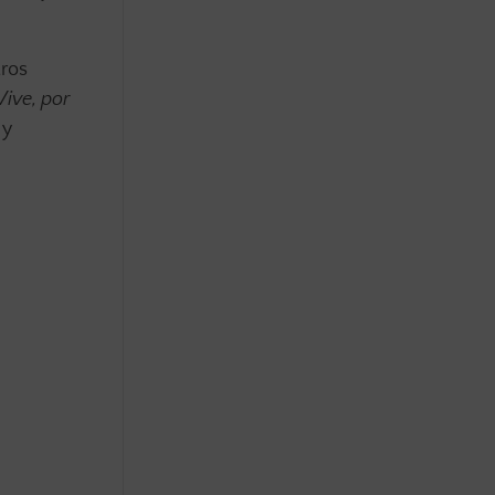
tros
Vive, por
 y