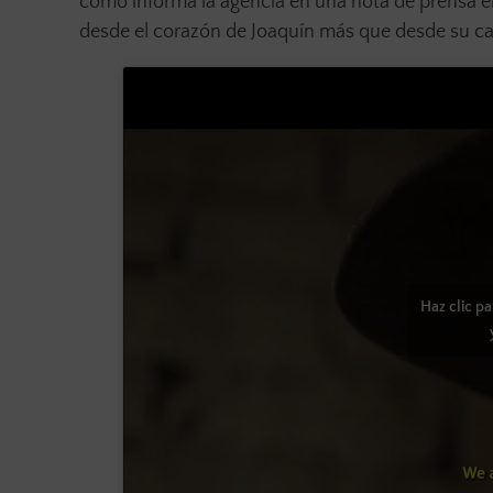
como informa la agencia en una nota de prensa 
desde el corazón de Joaquín más que desde su c
Haz clic p