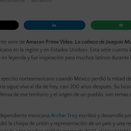
Mercadotecnia
MIR México
nte serie de
Amazon Prime Vídeo
,
La cabeza de Joaquín Mu
ano en la región y en Estados Unidos». Esta serie cuenta la
 en leyenda y fue inspiración para muchos latinos durante l
el ejercito norteamericano cuando México perdió la mitad d
toria sigue viva al día de hoy, casi 200 años después. Su bú
efensa de ese territorio y el origen de un pueblo, son temas 
 independiente mexicana
Archer Troy
escribió y desarrolló ju
 la chispa de unión y representación de un país y una re