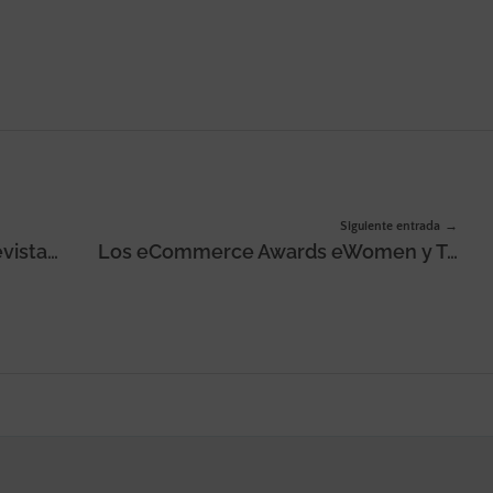
Siguiente entrada
IAB Spain y ARI Asociación de Revistas firman un acuerdo para generar sinergias e iniciativas en beneficio de sus asociados
Los eCommerce Awards eWomen y Triple Impacto 2023 premiará a las mujeres líderes en el comercio electrónico