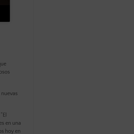
que
rosos
s nuevas
“El
es en una
os hoy en