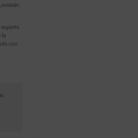
Leviatán,
 esports.
 la
culo con
as