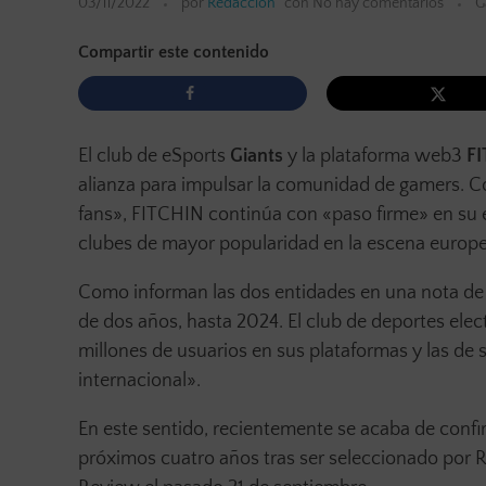
03/11/2022
por
Redacción
con
No hay comentarios
G
Compartir este contenido
El club de eSports
Giants
y la plataforma web3
F
alianza para impulsar la comunidad de gamers. Co
fans», FITCHIN continúa con «paso firme» en su e
clubes de mayor popularidad en la escena europe
Como informan las dos entidades en una nota de 
de dos años, hasta 2024. El club de deportes el
millones de usuarios en sus plataformas y las de 
internacional».
En este sentido, recientemente se acaba de confi
próximos cuatro años tras ser seleccionado por 