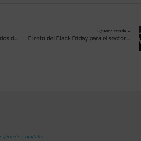
Siguiente entrada
IAS se expande en varios mercados de EMEA: Noruega, Dinamarca, Polonia, República Checa y Turquía
El reto del Black Friday para el sector retail: cómo la Inteligencia Artificial puede predecir los patrones de compra
.es/medios-digitales