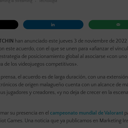
aming & Streaming
Tecnología
ITCHIN
han anunciado este jueves 3 de noviembre de 2022
n este acuerdo, con el que se unen para «afianzar el víncul
strategia de posicionamiento global al asociarse «con uno 
a de los videojuegos competitivos».
prensa, el acuerdo es de larga duración, con una extensió
ectrónicos de origen malagueño cuenta con un alcance de m
sus jugadores y creadores, «y no deja de crecer en la escen
rmar su presencia en el
campeonato mundial de Valorant
pa
Riot Games. Una noticia que ya publicamos en Marketing In