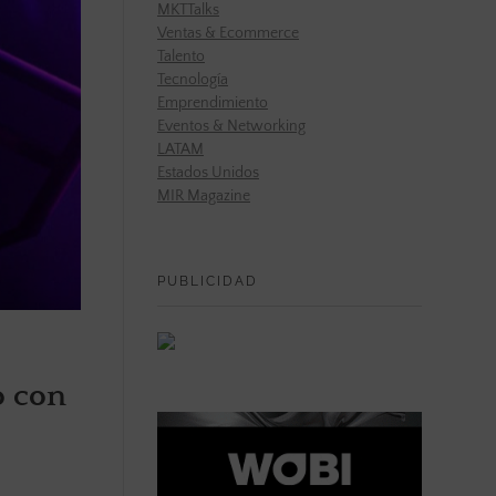
MKTTalks
Ventas & Ecommerce
Talento
Tecnología
Emprendimiento
Eventos & Networking
LATAM
Estados Unidos
MIR Magazine
PUBLICIDAD
o con