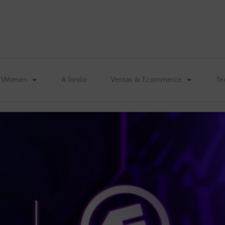
&Women
A fondo
Ventas & Ecommerce
Te