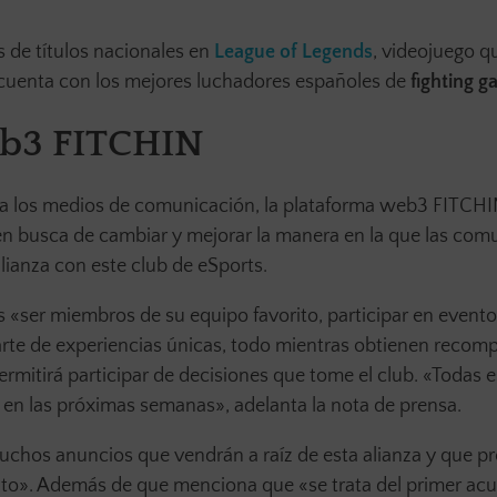
s de títulos nacionales en
League of Legends
, videojuego q
 «cuenta con los mejores luchadores españoles de
fighting 
eb3 FITCHIN
a los medios de comunicación, la plataforma web3 FITCHIN
en busca de cambiar y mejorar la manera en la que las co
ianza con este club de eSports.
 «ser miembros de su equipo favorito, participar en evento
parte de experiencias únicas, todo mientras obtienen recom
mitirá participar de decisiones que tome el club. «Todas e
s en las próximas semanas», adelanta la nota de prensa.
uchos anuncios que vendrán a raíz de esta alianza y que p
to». Además de que menciona que «se trata del primer ac