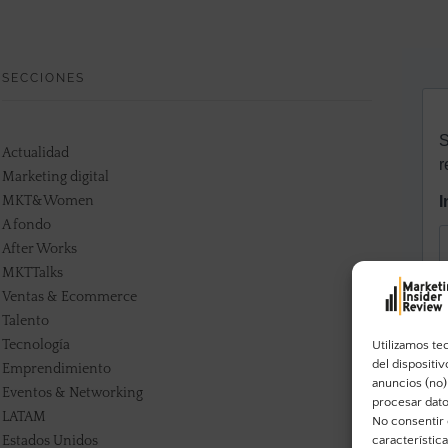
SECCIONES
Actualidad
Marketing digital
MKT&Women
A fondo
After Works
MKTTalks
Ventas & Ecommerce
Talento
Tecnología
Utilizamos te
del dispositi
Emprendimiento
anuncios (no)
Eventos & Networking
procesar dato
LATAM
No consentir 
característic
Estados Unidos