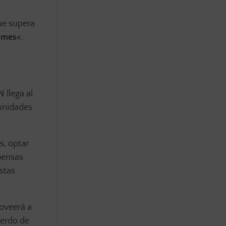
ue supera
games
«.
 llega al
munidades
s, optar
pensas
stas
roveerá a
uerdo de