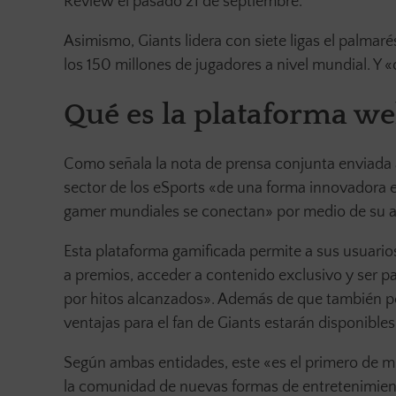
Review el pasado 21 de septiembre.
Asimismo, Giants lidera con siete ligas el palmaré
los 150 millones de jugadores a nivel mundial. Y
Qué es la plataforma w
Como señala la nota de prensa conjunta enviada 
sector de los eSports «de una forma innovadora 
gamer mundiales se conectan» por medio de su al
Esta plataforma gamificada permite a sus usuarios
a premios, acceder a contenido exclusivo y ser 
por hitos alcanzados». Además de que también per
ventajas para el fan de Giants estarán disponible
Según ambas entidades, este «es el primero de m
la comunidad de nuevas formas de entretenimien