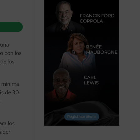
 una
o con los
de los
n mínima
ás de 30
a
ra los
sider