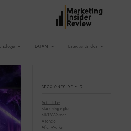
cnología
LATAM
Estados Unidos
SECCIONES DE MIR
Actualidad
Marketing digital
MKT&Women
A fondo
After Works