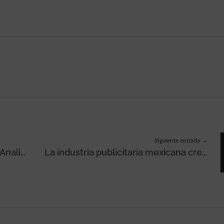
Siguiente entrada
Ingeniero de IA, Director de IA y Analista de logística encabezan la lista de empleos en auge en España en 2026, según un informe de LinkedIn
La industria publicitaria mexicana crecerá más de un 10% en 2026 con respecto a 2025 «debido al impacto directo de la Copa Mundial de la FIFA 2026», según dentsu