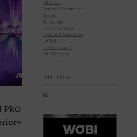
MKTTalks
Ventas & Ecommerce
Talento
Tecnología
Emprendimiento
Eventos & Networking
LATAM
Estados Unidos
MIR Magazine
PUBLICIDAD
N PRO
erior»