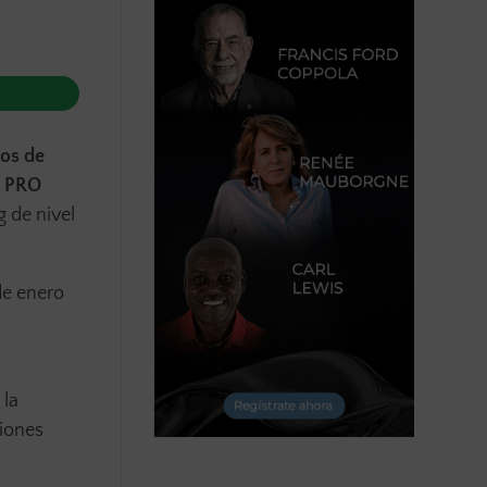
os de
N PRO
g de nivel
de enero
 la
iones