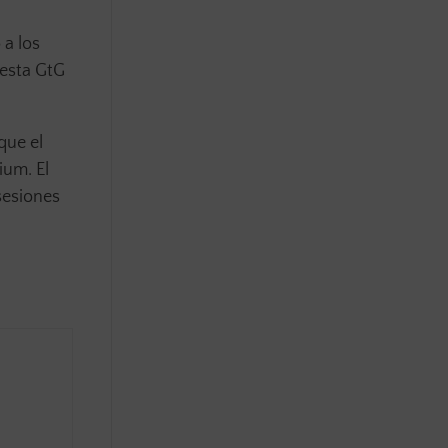
 a los
uesta GtG
que el
ium. El
sesiones