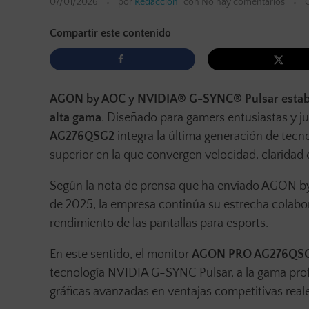
07/01/2026
por
Redacción
con
No hay comentarios
Compartir este contenido
AGON by AOC y NVIDIA® G-SYNC® Pulsar estable
alta gama
. Diseñado para gamers entusiastas y j
AG276QSG2
integra la última generación de tecno
superior en la que convergen velocidad, claridad
Según la nota de prensa que ha enviado AGON by
de 2025, la empresa continúa su estrecha colabor
rendimiento de las pantallas para esports.
En este sentido, el monitor
AGON PRO AG276QS
tecnología NVIDIA G-SYNC Pulsar, a la gama pro
gráficas avanzadas en ventajas competitivas reale