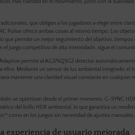
veces más claridad en el movimiento, junto con la suavidad 
adicionales, que obligan a los jugadores a elegir entre clar
NC Pulsar ofrece ambas cosas al mismo tiempo. Los objeto
 que permite un mejor seguimiento del objetivo, tiempos 
 el juego competitivo de alta intensidad», sigue el comuni
Adaptive permite al AG276QSG2 detectar automáticamente
ellos. Mediante un sensor de luz ambiental integrado, el bri
para mantener una claridad visual constante en cualquier
ambién se optimizan desde el primer momento. G-SYNC HD
mático del brillo HDR ambiental, lo que garantiza un rendim
™ como en los juegos sin necesidad de ajustes manuales.
na experiencia de usuario mejorada