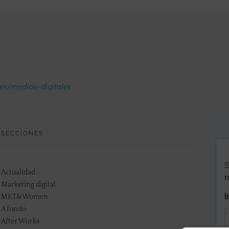
.es/medios-digitales
SECCIONES
Actualidad
Marketing digital
MKT&Women
A fondo
After Works