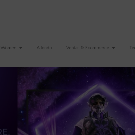
&Women
A fondo
Ventas & Ecommerce
Te