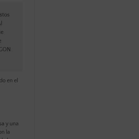
stos
l
ue
e
 AGON
do en el
sa y una
on la