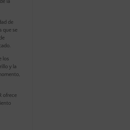
de la
idad de
s que se
de
cado.
 los
llo y la
 momento,
R ofrece
iento