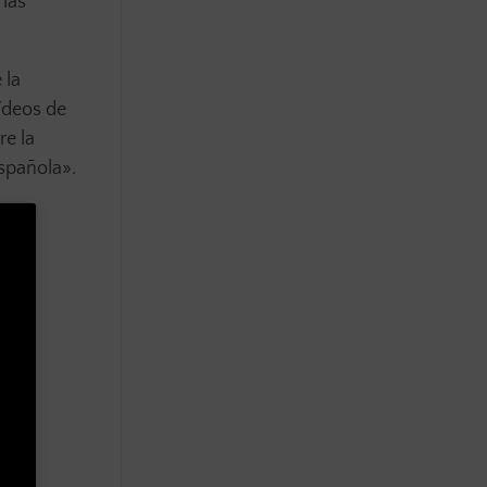
 las
 la
vídeos de
re la
española».