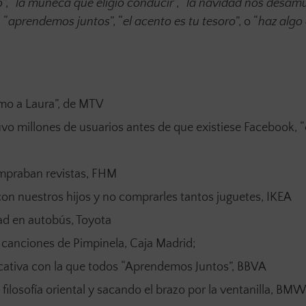
o
”, “
la muñeca que eligió conducir
”, “
la navidad nos desamu
, “
aprendemos juntos
”, “
el acento es tu tesoro
”, o “
haz algo
Amo a Laura”, de MTV
tuvo millones de usuarios antes de que existiese Facebook, “
ompraban revistas, FHM
n nuestros hijos y no comprarles tantos juguetes, IKEA
dad en autobús, Toyota
 canciones de Pimpinela, Caja Madrid;
cativa con la que todos “Aprendemos Juntos”, BBVA
losofía oriental y sacando el brazo por la ventanilla, BMW