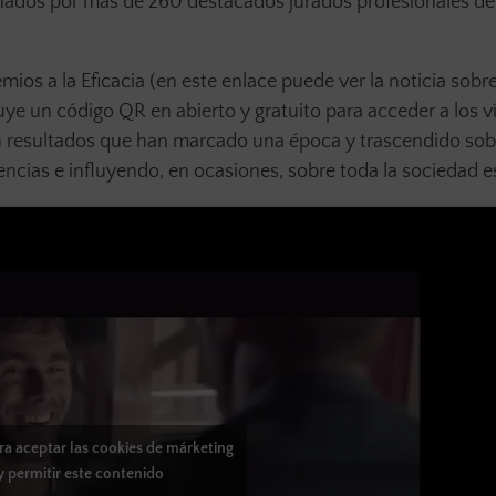
onados por más de 260 destacados jurados profesionales de
mios a la Eficacia (en este enlace puede ver la noticia sobre
luye un código QR en abierto y gratuito para acceder a los 
n resultados que han marcado una época y trascendido sob
encias e influyendo, en ocasiones, sobre toda la sociedad 
ara aceptar las cookies de márketing
y permitir este contenido