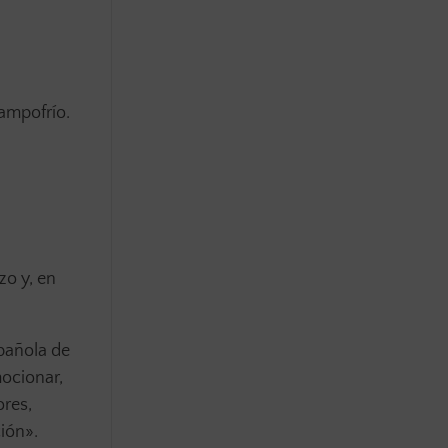
ampofrío.
zo y, en
pañola de
ocionar,
ores,
ción».