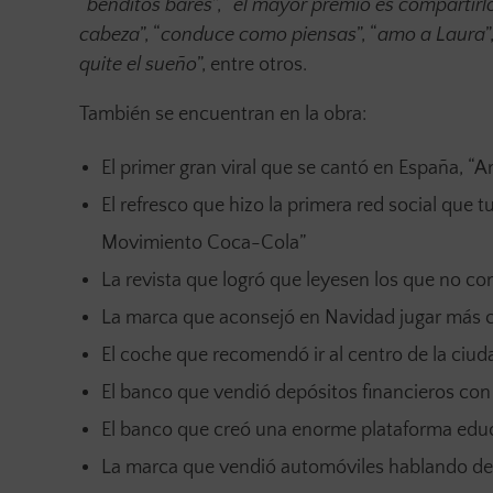
“
benditos bares
”, “
el mayor premio es compartirl
cabeza
”, “
conduce como piensas
”, “
amo a Laura
”
quite el sueño
”, entre otros.
También se encuentran en la obra:
El primer gran viral que se cantó en España, “
El refresco que hizo la primera red social que 
Movimiento Coca-Cola”
La revista que logró que leyesen los que no c
La marca que aconsejó en Navidad jugar más co
El coche que recomendó ir al centro de la ciu
El banco que vendió depósitos financieros con
El banco que creó una enorme plataforma edu
La marca que vendió automóviles hablando de fi