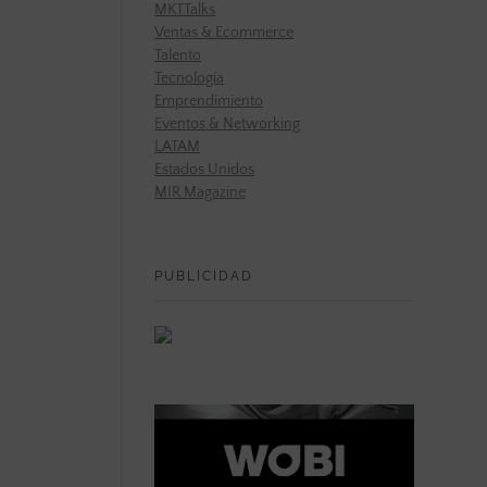
MKTTalks
Ventas & Ecommerce
Talento
Tecnología
Emprendimiento
Eventos & Networking
LATAM
Estados Unidos
MIR Magazine
PUBLICIDAD