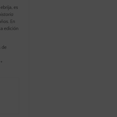
brija, es
istoria
años. En
ta edición
s de
 +