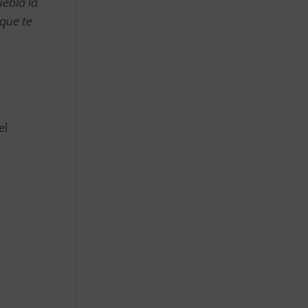
ebla la
 que te
el